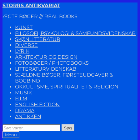
Spring
Spring
STORRS ANTIKVARIAT
til
til
ÆGTE BØGER /// REAL BOOKS
navigation
indhold
KUNST
FILOSOFI, PSYKOLOGI & SAMFUNDSVIDENSKAB
SKØNLITTERATUR
DIVERSE
LYRIK
ARKITEKTUR OG DESIGN
FOTOBØGER / PHOTOBOOKS
LITTERATURVIDENSKAB
SJÆLDNE BØGER, FØRSTEUDGAVER &
BOGBIND
OKKULTISME, SPIRITUALITET & RELIGION
MUSIK
FILM
ENGLISH FICTION
DRAMA
ANTIKKEN
Søg
Søg
efter:
Menu