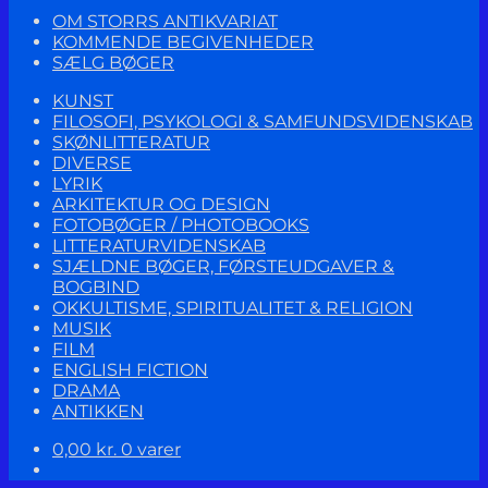
OM STORRS ANTIKVARIAT
KOMMENDE BEGIVENHEDER
SÆLG BØGER
KUNST
FILOSOFI, PSYKOLOGI & SAMFUNDSVIDENSKAB
SKØNLITTERATUR
DIVERSE
LYRIK
ARKITEKTUR OG DESIGN
FOTOBØGER / PHOTOBOOKS
LITTERATURVIDENSKAB
SJÆLDNE BØGER, FØRSTEUDGAVER &
BOGBIND
OKKULTISME, SPIRITUALITET & RELIGION
MUSIK
FILM
ENGLISH FICTION
DRAMA
ANTIKKEN
0,00
kr.
0 varer