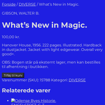
Forside
/
DIVERSE
/
What’s New in Magic.
GIBSON, WALTER B.
What’s New in Magic.
100,00
kr.
Hanover House, 1956. 222 pages. Illustrated. Hardback
in dustjacket. Jacket with light edgewear. Overall very
good+.
OBS: Bogen står på eksternt lager, men kan bestilles
til afhentning i butikken.
What's
Tilføj til kurv
New
Varenummer (SKU):
15788
Kategori:
DIVERSE
in
Magic.
Relaterede varer
antal