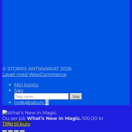
© STORRS ANTIKVARIAT 2026
Lavet med WooCommerce
.
Min konto
Søg
Søg
Søg
efter:
Indkøbskurv
0
Du ser på:
What’s New in Magic.
100,00
kr.
Tilføj til kurv