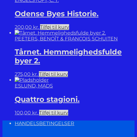
ENGELSTOFT, C. T.
Odense Byes Historie.
200,00
kr.
Tilføj til kurv
PEETERS, BENOÎT & FRANÇOIS SCHUITEN
Tårnet. Hemmelighedsfulde
byer 2.
275,00
kr.
Tilføj til kurv
ESLUND, MADS
Quattro stagioni.
100,00
kr.
Tilføj til kurv
HANDELSBETINGELSER