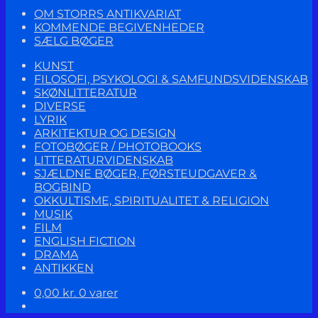
OM STORRS ANTIKVARIAT
KOMMENDE BEGIVENHEDER
SÆLG BØGER
KUNST
FILOSOFI, PSYKOLOGI & SAMFUNDSVIDENSKAB
SKØNLITTERATUR
DIVERSE
LYRIK
ARKITEKTUR OG DESIGN
FOTOBØGER / PHOTOBOOKS
LITTERATURVIDENSKAB
SJÆLDNE BØGER, FØRSTEUDGAVER &
BOGBIND
OKKULTISME, SPIRITUALITET & RELIGION
MUSIK
FILM
ENGLISH FICTION
DRAMA
ANTIKKEN
0,00
kr.
0 varer