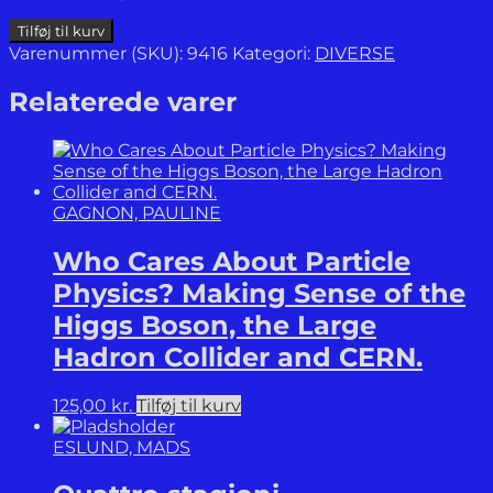
Fem
Tilføj til kurv
havne
Varenummer (SKU):
9416
Kategori:
DIVERSE
-
Den
Relaterede varer
industrialiserede
havns
opkomst
og
udvikling
GAGNON, PAULINE
på
Sydfyn
Who Cares About Particle
og
Øerne.
Physics? Making Sense of the
antal
Higgs Boson, the Large
Hadron Collider and CERN.
125,00
kr.
Tilføj til kurv
ESLUND, MADS