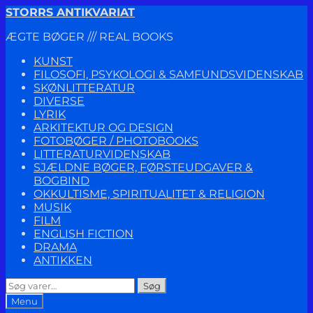
Spring
Spring
STORRS ANTIKVARIAT
til
til
ÆGTE BØGER /// REAL BOOKS
navigation
indhold
KUNST
FILOSOFI, PSYKOLOGI & SAMFUNDSVIDENSKAB
SKØNLITTERATUR
DIVERSE
LYRIK
ARKITEKTUR OG DESIGN
FOTOBØGER / PHOTOBOOKS
LITTERATURVIDENSKAB
SJÆLDNE BØGER, FØRSTEUDGAVER &
BOGBIND
OKKULTISME, SPIRITUALITET & RELIGION
MUSIK
FILM
ENGLISH FICTION
DRAMA
ANTIKKEN
Søg
Søg
efter:
Menu