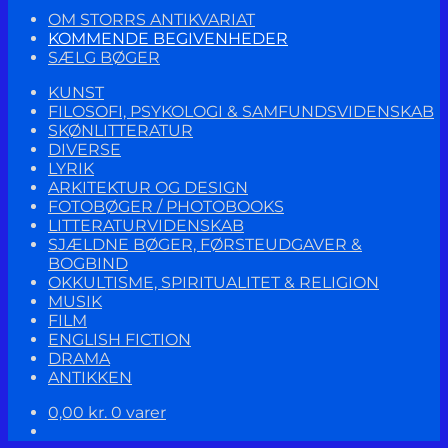
OM STORRS ANTIKVARIAT
KOMMENDE BEGIVENHEDER
SÆLG BØGER
KUNST
FILOSOFI, PSYKOLOGI & SAMFUNDSVIDENSKAB
SKØNLITTERATUR
DIVERSE
LYRIK
ARKITEKTUR OG DESIGN
FOTOBØGER / PHOTOBOOKS
LITTERATURVIDENSKAB
SJÆLDNE BØGER, FØRSTEUDGAVER &
BOGBIND
OKKULTISME, SPIRITUALITET & RELIGION
MUSIK
FILM
ENGLISH FICTION
DRAMA
ANTIKKEN
0,00
kr.
0 varer