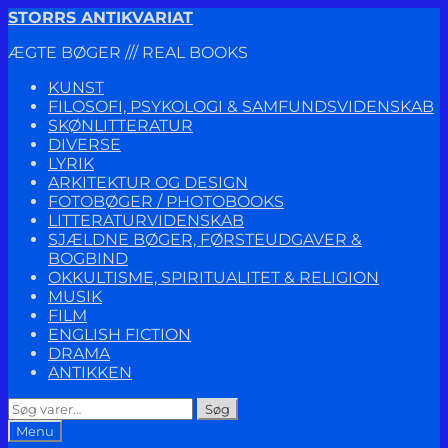
Spring
Spring
STORRS ANTIKVARIAT
til
til
ÆGTE BØGER /// REAL BOOKS
navigation
indhold
KUNST
FILOSOFI, PSYKOLOGI & SAMFUNDSVIDENSKAB
SKØNLITTERATUR
DIVERSE
LYRIK
ARKITEKTUR OG DESIGN
FOTOBØGER / PHOTOBOOKS
LITTERATURVIDENSKAB
SJÆLDNE BØGER, FØRSTEUDGAVER &
BOGBIND
OKKULTISME, SPIRITUALITET & RELIGION
MUSIK
FILM
ENGLISH FICTION
DRAMA
ANTIKKEN
Søg
Søg
efter:
Menu