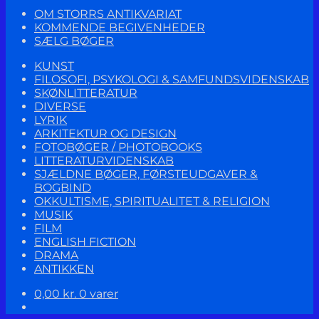
OM STORRS ANTIKVARIAT
KOMMENDE BEGIVENHEDER
SÆLG BØGER
KUNST
FILOSOFI, PSYKOLOGI & SAMFUNDSVIDENSKAB
SKØNLITTERATUR
DIVERSE
LYRIK
ARKITEKTUR OG DESIGN
FOTOBØGER / PHOTOBOOKS
LITTERATURVIDENSKAB
SJÆLDNE BØGER, FØRSTEUDGAVER &
BOGBIND
OKKULTISME, SPIRITUALITET & RELIGION
MUSIK
FILM
ENGLISH FICTION
DRAMA
ANTIKKEN
0,00
kr.
0 varer