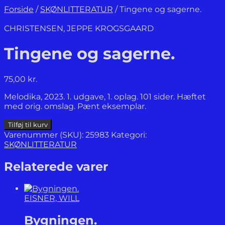
Forside
/
SKØNLITTERATUR
/
Tingene og sagerne.
CHRISTENSEN, JEPPE KROGSGAARD
Tingene og sagerne.
75,00
kr.
Melodika, 2023. 1. udgave, 1. oplag. 101 sider. Hæftet
med orig. omslag. Pænt eksemplar.
Tingene og
Tilføj til kurv
sagerne.
Varenummer (SKU):
25983
Kategori:
antal
SKØNLITTERATUR
Relaterede varer
EISNER, WILL
Bygningen.