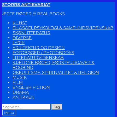
Spring
Spring
STORRS ANTIKVARIAT
til
til
ÆGTE BØGER /// REAL BOOKS
navigation
indhold
KUNST
FILOSOFI, PSYKOLOGI & SAMFUNDSVIDENSKAB
SKØNLITTERATUR
DIVERSE
LYRIK
ARKITEKTUR OG DESIGN
FOTOBØGER / PHOTOBOOKS
LITTERATURVIDENSKAB
SJÆLDNE BØGER, FØRSTEUDGAVER &
BOGBIND
OKKULTISME, SPIRITUALITET & RELIGION
MUSIK
FILM
ENGLISH FICTION
DRAMA
ANTIKKEN
Søg
Søg
efter:
Menu