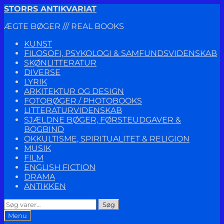
Spring
Spring
STORRS ANTIKVARIAT
til
til
ÆGTE BØGER /// REAL BOOKS
navigation
indhold
KUNST
FILOSOFI, PSYKOLOGI & SAMFUNDSVIDENSKAB
SKØNLITTERATUR
DIVERSE
LYRIK
ARKITEKTUR OG DESIGN
FOTOBØGER / PHOTOBOOKS
LITTERATURVIDENSKAB
SJÆLDNE BØGER, FØRSTEUDGAVER &
BOGBIND
OKKULTISME, SPIRITUALITET & RELIGION
MUSIK
FILM
ENGLISH FICTION
DRAMA
ANTIKKEN
Søg
Søg
efter:
Menu