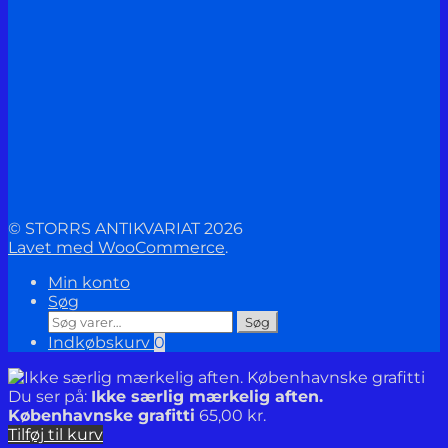
© STORRS ANTIKVARIAT 2026
Lavet med WooCommerce
.
Min konto
Søg
Søg
Søg
efter:
Indkøbskurv
0
Du ser på:
Ikke særlig mærkelig aften.
Københavnske grafitti
65,00
kr.
Tilføj til kurv