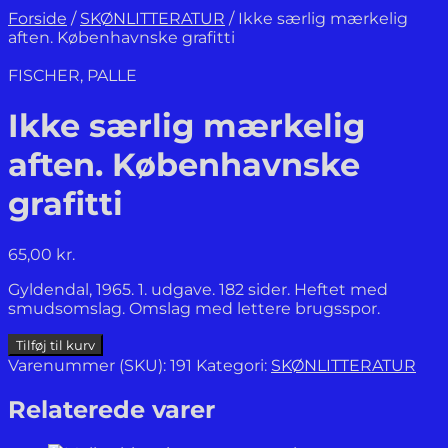
Forside
/
SKØNLITTERATUR
/
Ikke særlig mærkelig
aften. Københavnske grafitti
FISCHER, PALLE
Ikke særlig mærkelig
aften. Københavnske
grafitti
65,00
kr.
Gyldendal, 1965. 1. udgave. 182 sider. Heftet med
smudsomslag. Omslag med lettere brugsspor.
Ikke
Tilføj til kurv
særlig
Varenummer (SKU):
191
Kategori:
SKØNLITTERATUR
mærkelig
aften.
Relaterede varer
Københavnske
grafitti