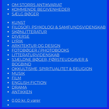
OM STORRS ANTIKVARIAT
KOMMENDE BEGIVENHEDER
SÆLG BØGER
KUNST
FILOSOFI, PSYKOLOGI & SAMFUNDSVIDENSKAB
SKØNLITTERATUR
DIVERSE
LYRIK
ARKITEKTUR OG DESIGN
FOTOBØGER / PHOTOBOOKS
LITTERATURVIDENSKAB
SJÆLDNE BØGER, FØRSTEUDGAVER &
BOGBIND
OKKULTISME, SPIRITUALITET & RELIGION
MUSIK
FILM
ENGLISH FICTION
DRAMA
ANTIKKEN
0,00
kr.
0 varer