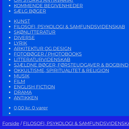
OM STORRS ANTIKVARIAT
KOMMENDE BEGIVENHEDER
SÆLG BØGER
KUNST
FILOSOFI, PSYKOLOGI & SAMFUNDSVIDENSKAB
SKØNLITTERATUR
DIVERSE
LYRIK
ARKITEKTUR OG DESIGN
FOTOBØGER / PHOTOBOOKS
LITTERATURVIDENSKAB
SJÆLDNE BØGER, FØRSTEUDGAVER & BOGBIND
OKKULTISME, SPIRITUALITET & RELIGION
MUSIK
FILM
ENGLISH FICTION
DRAMA
ANTIKKEN
0,00
kr.
0 varer
Forside
/
FILOSOFI, PSYKOLOGI & SAMFUNDSVIDENSK