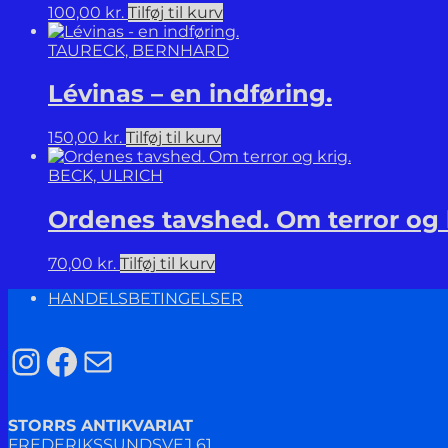
100,00
kr.
Tilføj til kurv
TAURECK, BERNHARD
Lévinas – en indføring.
150,00
kr.
Tilføj til kurv
BECK, ULRICH
Ordenes tavshed. Om terror og 
70,00
kr.
Tilføj til kurv
HANDELSBETINGELSER
Instagram
Facebook
Mail
STORRS ANTIKVARIAT
FREDERIKSSUNDSVEJ 61