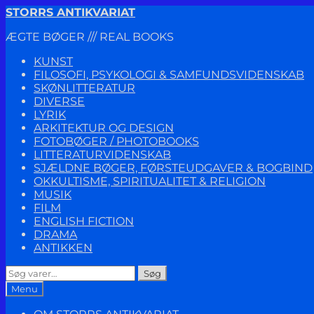
Spring
Spring
STORRS ANTIKVARIAT
til
til
ÆGTE BØGER /// REAL BOOKS
navigation
indhold
KUNST
FILOSOFI, PSYKOLOGI & SAMFUNDSVIDENSKAB
SKØNLITTERATUR
DIVERSE
LYRIK
ARKITEKTUR OG DESIGN
FOTOBØGER / PHOTOBOOKS
LITTERATURVIDENSKAB
SJÆLDNE BØGER, FØRSTEUDGAVER & BOGBIND
OKKULTISME, SPIRITUALITET & RELIGION
MUSIK
FILM
ENGLISH FICTION
DRAMA
ANTIKKEN
Søg
Søg
efter:
Menu