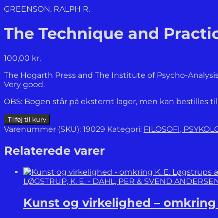
GREENSON, RALPH R.
The Technique and Practic
100,00
kr.
The Hogarth Press and The Institute of Psycho-Analysis,
Very good.
OBS: Bogen står på eksternt lager, men kan bestilles ti
The
Tilføj til kurv
Technique
Varenummer (SKU):
19029
Kategori:
FILOSOFI, PSYKO
and
Practice
Relaterede varer
of
Psycho-
Analysis.
LØGSTRUP, K. E. - DAHL, PER & SVEND ANDERSE
antal
Kunst og virkelighed – omkring 