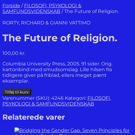
Forside
/
FILOSOFI, PSYKOLOGI &
SAMFUNDSVIDENSKAB
/
The Future of Religion.
RORTY, RICHARD & GIANNI VATTIMO
The Future of Religion.
100,00
kr.
Columbia University Press, 2005. 91 sider. Orig.
kartonbind med smudsomslag. Lille hilsen fra
tidligere giver på friblad, ellers meget pænt
eksemplar.
The
Tilføj til kurv
Future
Varenummer (SKU):
4246
Kategori:
FILOSOFI,
of
PSYKOLOGI & SAMFUNDSVIDENSKAB
Religion.
antal
Relaterede varer