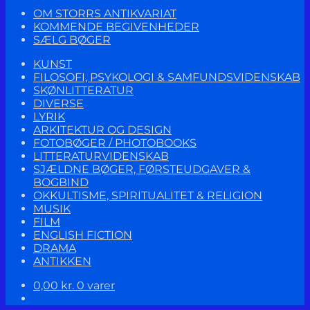
OM STORRS ANTIKVARIAT
KOMMENDE BEGIVENHEDER
SÆLG BØGER
KUNST
FILOSOFI, PSYKOLOGI & SAMFUNDSVIDENSKAB
SKØNLITTERATUR
DIVERSE
LYRIK
ARKITEKTUR OG DESIGN
FOTOBØGER / PHOTOBOOKS
LITTERATURVIDENSKAB
SJÆLDNE BØGER, FØRSTEUDGAVER &
BOGBIND
OKKULTISME, SPIRITUALITET & RELIGION
MUSIK
FILM
ENGLISH FICTION
DRAMA
ANTIKKEN
0,00
kr.
0 varer