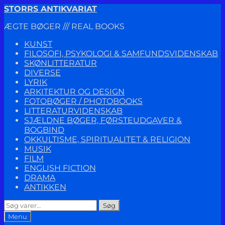
Spring
Spring
STORRS ANTIKVARIAT
til
til
ÆGTE BØGER /// REAL BOOKS
navigation
indhold
KUNST
FILOSOFI, PSYKOLOGI & SAMFUNDSVIDENSKAB
SKØNLITTERATUR
DIVERSE
LYRIK
ARKITEKTUR OG DESIGN
FOTOBØGER / PHOTOBOOKS
LITTERATURVIDENSKAB
SJÆLDNE BØGER, FØRSTEUDGAVER &
BOGBIND
OKKULTISME, SPIRITUALITET & RELIGION
MUSIK
FILM
ENGLISH FICTION
DRAMA
ANTIKKEN
Søg
Søg
efter:
Menu