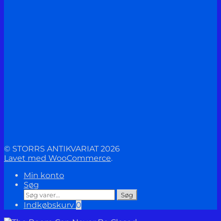
© STORRS ANTIKVARIAT 2026
Lavet med WooCommerce
.
Min konto
Søg
Søg
Søg
efter:
Indkøbskurv
0