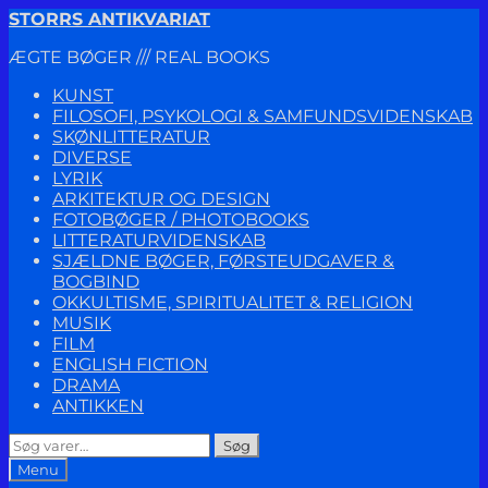
Spring
Spring
STORRS ANTIKVARIAT
til
til
ÆGTE BØGER /// REAL BOOKS
navigation
indhold
KUNST
FILOSOFI, PSYKOLOGI & SAMFUNDSVIDENSKAB
SKØNLITTERATUR
DIVERSE
LYRIK
ARKITEKTUR OG DESIGN
FOTOBØGER / PHOTOBOOKS
LITTERATURVIDENSKAB
SJÆLDNE BØGER, FØRSTEUDGAVER &
BOGBIND
OKKULTISME, SPIRITUALITET & RELIGION
MUSIK
FILM
ENGLISH FICTION
DRAMA
ANTIKKEN
Søg
Søg
efter:
Menu