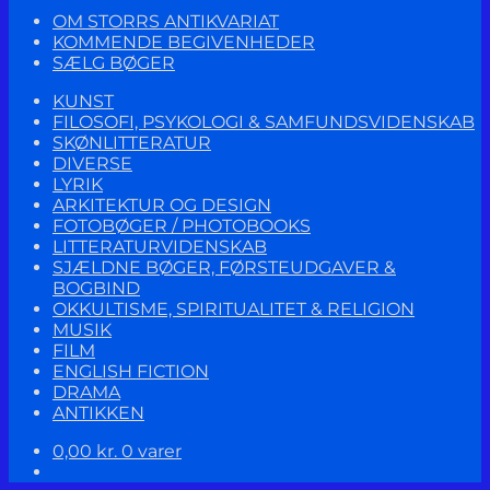
OM STORRS ANTIKVARIAT
KOMMENDE BEGIVENHEDER
SÆLG BØGER
KUNST
FILOSOFI, PSYKOLOGI & SAMFUNDSVIDENSKAB
SKØNLITTERATUR
DIVERSE
LYRIK
ARKITEKTUR OG DESIGN
FOTOBØGER / PHOTOBOOKS
LITTERATURVIDENSKAB
SJÆLDNE BØGER, FØRSTEUDGAVER &
BOGBIND
OKKULTISME, SPIRITUALITET & RELIGION
MUSIK
FILM
ENGLISH FICTION
DRAMA
ANTIKKEN
0,00
kr.
0 varer