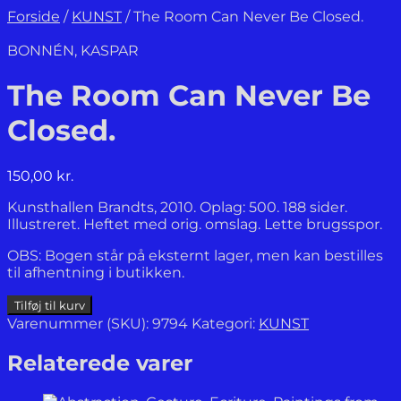
Forside
/
KUNST
/
The Room Can Never Be Closed.
BONNÉN, KASPAR
The Room Can Never Be
Closed.
150,00
kr.
Kunsthallen Brandts, 2010. Oplag: 500. 188 sider.
Illustreret. Heftet med orig. omslag. Lette brugsspor.
OBS: Bogen står på eksternt lager, men kan bestilles
til afhentning i butikken.
The
Tilføj til kurv
Room
Varenummer (SKU):
9794
Kategori:
KUNST
Can
Never
Relaterede varer
Be
Closed.