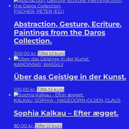
antal
FISCHER, PETER (ED.)
Abstraction, Gesture, Ecriture.
Paintings from the Daros
Collection.
300,00
kr.
Tilføj til kurv
KANDINSKY, WASSILY
Über das Geistige in der Kunst.
100,00
kr.
Tilføj til kurv
KALKAU, SOPHIA - HAGEDORN-OLSEN, CLAUS
Sophia Kalkau – Efter ægget.
80,00
kr.
Tilføj til kurv