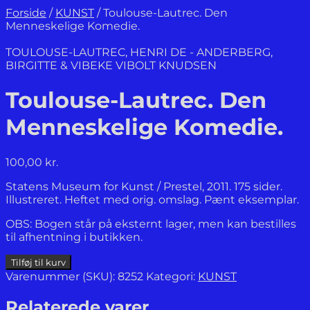
Forside
/
KUNST
/
Toulouse-Lautrec. Den
Menneskelige Komedie.
TOULOUSE-LAUTREC, HENRI DE - ANDERBERG,
BIRGITTE & VIBEKE VIBOLT KNUDSEN
Toulouse-Lautrec. Den
Menneskelige Komedie.
100,00
kr.
Statens Museum for Kunst / Prestel, 2011. 175 sider.
Illustreret. Heftet med orig. omslag. Pænt eksemplar.
OBS: Bogen står på eksternt lager, men kan bestilles
til afhentning i butikken.
Toulouse-
Tilføj til kurv
Lautrec.
Varenummer (SKU):
8252
Kategori:
KUNST
Den
Menneskelige
Relaterede varer