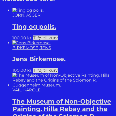
Komedie.
antal
JORN, ASGER
Ting og polis.
100,00
kr.
Tilføj til kurv
BIRKEMOSE, JENS
Jens Birkemose.
100,00
kr.
Tilføj til kurv
VAIL, KAROLE
The Museum of Non-Objective
Painting. Hilla Rebay and the