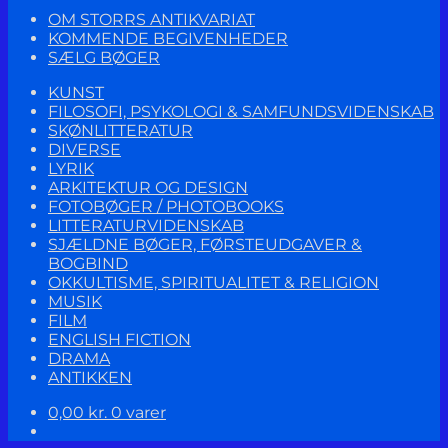
OM STORRS ANTIKVARIAT
KOMMENDE BEGIVENHEDER
SÆLG BØGER
KUNST
FILOSOFI, PSYKOLOGI & SAMFUNDSVIDENSKAB
SKØNLITTERATUR
DIVERSE
LYRIK
ARKITEKTUR OG DESIGN
FOTOBØGER / PHOTOBOOKS
LITTERATURVIDENSKAB
SJÆLDNE BØGER, FØRSTEUDGAVER &
BOGBIND
OKKULTISME, SPIRITUALITET & RELIGION
MUSIK
FILM
ENGLISH FICTION
DRAMA
ANTIKKEN
0,00
kr.
0 varer