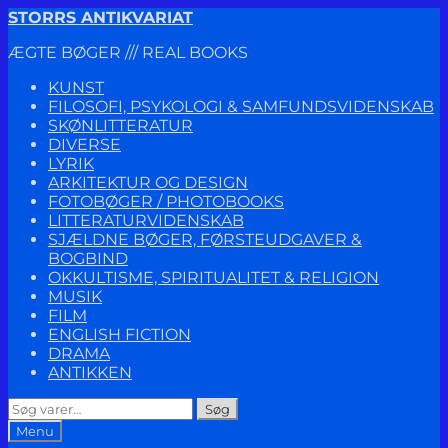
Spring
Spring
STORRS ANTIKVARIAT
til
til
ÆGTE BØGER /// REAL BOOKS
navigation
indhold
KUNST
FILOSOFI, PSYKOLOGI & SAMFUNDSVIDENSKAB
SKØNLITTERATUR
DIVERSE
LYRIK
ARKITEKTUR OG DESIGN
FOTOBØGER / PHOTOBOOKS
LITTERATURVIDENSKAB
SJÆLDNE BØGER, FØRSTEUDGAVER &
BOGBIND
OKKULTISME, SPIRITUALITET & RELIGION
MUSIK
FILM
ENGLISH FICTION
DRAMA
ANTIKKEN
Søg
Søg
efter:
Menu