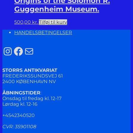
Origins of the Solomon R.
Guggenheim Museum.
500,00
kr.
Tilføj til kurv
HANDELSBETINGELSER
Instagram
Facebook
Mail
STORRS ANTIKVARIAT
FREDERIKSSUNDSVEJ 61
2400 KØBENHAVN NV
ÅBNINGSTIDER
:
Onsdag til fredag kl. 12-17
Lørdag kl. 12-16
+4542340520
CVR: 35901108