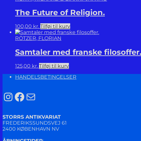
The Future of Religion.
100,00
kr.
Tilføj til kurv
RÖTZER, FLORIAN
Samtaler med franske filosoffer
125,00
kr.
Tilføj til kurv
HANDELSBETINGELSER
Instagram
Facebook
Mail
STORRS ANTIKVARIAT
FREDERIKSSUNDSVEJ 61
2400 KØBENHAVN NV
ÅBNINGSTIDER
: