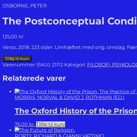
OSBORNE, PETER
The Postconceptual Conditi
125,00
kr.
Verso, 2018. 223 sider. Limhæftet med orig. omslag. Pæ
The
Tilføj til kurv
Postconceptual
Varenummer (SKU):
21112
Kategori:
FILOSOFI, PSYKOL
Condition.
Critical
Relaterede varer
Essays.
antal
MORRIS, NORVAL & DAVID J. ROTHMAN (ED.)
The Oxford History of the Priso
75,00
kr.
Tilføj til kurv
RORTY, RICHARD & GIANNI VATTIMO