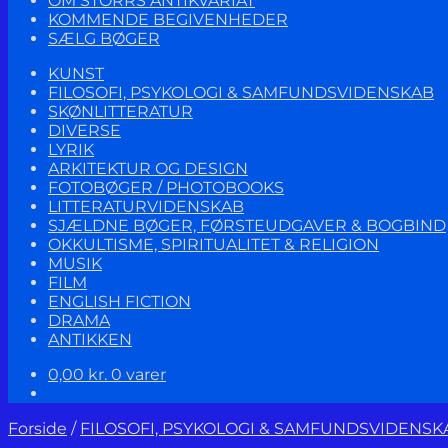
OM STORRS ANTIKVARIAT
KOMMENDE BEGIVENHEDER
SÆLG BØGER
KUNST
FILOSOFI, PSYKOLOGI & SAMFUNDSVIDENSKAB
SKØNLITTERATUR
DIVERSE
LYRIK
ARKITEKTUR OG DESIGN
FOTOBØGER / PHOTOBOOKS
LITTERATURVIDENSKAB
SJÆLDNE BØGER, FØRSTEUDGAVER & BOGBIND
OKKULTISME, SPIRITUALITET & RELIGION
MUSIK
FILM
ENGLISH FICTION
DRAMA
ANTIKKEN
0,00
kr.
0 varer
Forside
/
FILOSOFI, PSYKOLOGI & SAMFUNDSVIDENSK