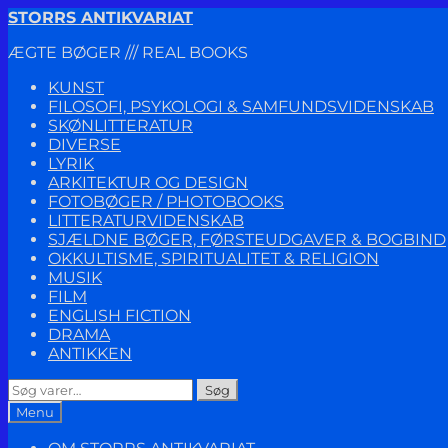
Spring
Spring
STORRS ANTIKVARIAT
til
til
ÆGTE BØGER /// REAL BOOKS
navigation
indhold
KUNST
FILOSOFI, PSYKOLOGI & SAMFUNDSVIDENSKAB
SKØNLITTERATUR
DIVERSE
LYRIK
ARKITEKTUR OG DESIGN
FOTOBØGER / PHOTOBOOKS
LITTERATURVIDENSKAB
SJÆLDNE BØGER, FØRSTEUDGAVER & BOGBIND
OKKULTISME, SPIRITUALITET & RELIGION
MUSIK
FILM
ENGLISH FICTION
DRAMA
ANTIKKEN
Søg
Søg
efter:
Menu