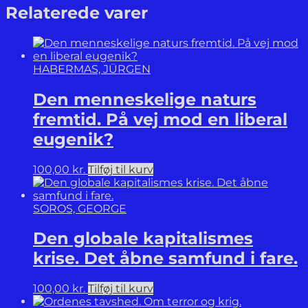
At
Relaterede varer
forstå
moderniteten.
antal
HABERMAS, JÜRGEN
Den menneskelige naturs
fremtid. På vej mod en liberal
eugenik?
100,00
kr.
Tilføj til kurv
SOROS, GEORGE
Den globale kapitalismes
krise. Det åbne samfund i fare.
100,00
kr.
Tilføj til kurv