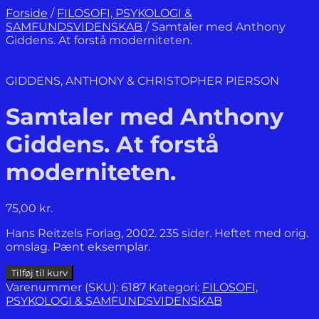
Forside
/
FILOSOFI, PSYKOLOGI &
SAMFUNDSVIDENSKAB
/
Samtaler med Anthony
Giddens. At forstå moderniteten.
GIDDENS, ANTHONY & CHRISTOPHER PIERSON
Samtaler med Anthony
Giddens. At forstå
moderniteten.
75,00
kr.
Hans Reitzels Forlag, 2002. 235 sider. Heftet med orig.
omslag. Pænt eksemplar.
Samtaler
Tilføj til kurv
med
Varenummer (SKU):
6187
Kategori:
FILOSOFI,
Anthony
PSYKOLOGI & SAMFUNDSVIDENSKAB
Giddens.