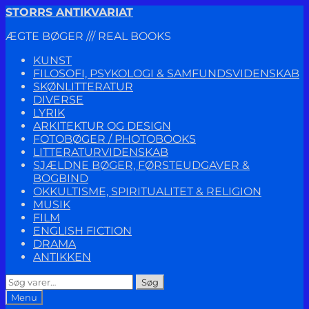
Spring
Spring
STORRS ANTIKVARIAT
til
til
ÆGTE BØGER /// REAL BOOKS
navigation
indhold
KUNST
FILOSOFI, PSYKOLOGI & SAMFUNDSVIDENSKAB
SKØNLITTERATUR
DIVERSE
LYRIK
ARKITEKTUR OG DESIGN
FOTOBØGER / PHOTOBOOKS
LITTERATURVIDENSKAB
SJÆLDNE BØGER, FØRSTEUDGAVER &
BOGBIND
OKKULTISME, SPIRITUALITET & RELIGION
MUSIK
FILM
ENGLISH FICTION
DRAMA
ANTIKKEN
Søg
Søg
efter:
Menu