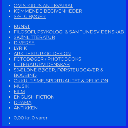
OM STORRS ANTIKVARIAT
KOMMENDE BEGIVENHEDER
SÆLG BØGER
KUNST
FILOSOFI, PSYKOLOGI & SAMFUNDSVIDENSKAB
SKØNLITTERATUR
DIVERSE
LYRIK
ARKITEKTUR OG DESIGN
FOTOBØGER / PHOTOBOOKS
LITTERATURVIDENSKAB
SJÆLDNE BØGER, FØRSTEUDGAVER &
BOGBIND
OKKULTISME, SPIRITUALITET & RELIGION
MUSIK
FILM
ENGLISH FICTION
DRAMA
ANTIKKEN
0,00
kr.
0 varer