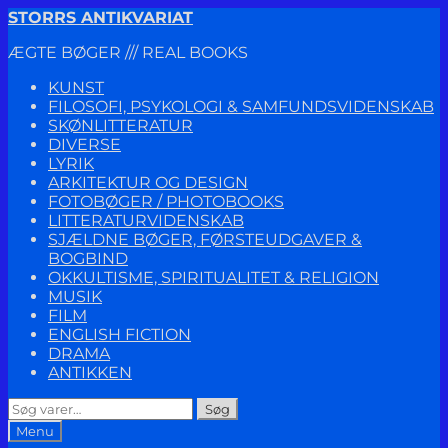
Spring
Spring
STORRS ANTIKVARIAT
til
til
ÆGTE BØGER /// REAL BOOKS
navigation
indhold
KUNST
FILOSOFI, PSYKOLOGI & SAMFUNDSVIDENSKAB
SKØNLITTERATUR
DIVERSE
LYRIK
ARKITEKTUR OG DESIGN
FOTOBØGER / PHOTOBOOKS
LITTERATURVIDENSKAB
SJÆLDNE BØGER, FØRSTEUDGAVER &
BOGBIND
OKKULTISME, SPIRITUALITET & RELIGION
MUSIK
FILM
ENGLISH FICTION
DRAMA
ANTIKKEN
Søg
Søg
efter:
Menu