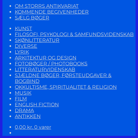
OM STORRS ANTIKVARIAT
KOMMENDE BEGIVENHEDER
SÆLG BØGER
KUNST
FILOSOFI, PSYKOLOGI & SAMFUNDSVIDENSKAB
SKØNLITTERATUR
DIVERSE
LYRIK
ARKITEKTUR OG DESIGN
FOTOBØGER / PHOTOBOOKS
LITTERATURVIDENSKAB
SJÆLDNE BØGER, FØRSTEUDGAVER &
BOGBIND
OKKULTISME, SPIRITUALITET & RELIGION
MUSIK
FILM
ENGLISH FICTION
DRAMA
ANTIKKEN
0,00
kr.
0 varer