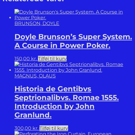
A
Reckoning.
antal
BRUNSON, DOYLE
Doyle Brunson’s Super System.
A Course in Power Poker.
150,00
kr.
Tilføj til kurv
MAGNUS, OLAUS
Historia de Gentibvs
Septrionalibvs. Romae 1555.
Introduction by John
Granlund.
300,00
kr.
Tilføj til kurv