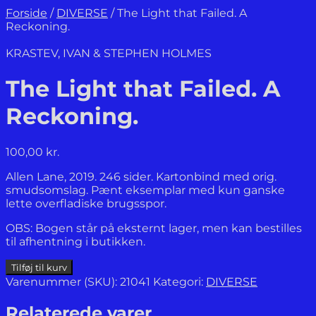
Forside
/
DIVERSE
/
The Light that Failed. A
Reckoning.
KRASTEV, IVAN & STEPHEN HOLMES
The Light that Failed. A
Reckoning.
100,00
kr.
Allen Lane, 2019. 246 sider. Kartonbind med orig.
smudsomslag. Pænt eksemplar med kun ganske
lette overfladiske brugsspor.
OBS: Bogen står på eksternt lager, men kan bestilles
til afhentning i butikken.
The
Tilføj til kurv
Light
Varenummer (SKU):
21041
Kategori:
DIVERSE
that
Failed.
Relaterede varer