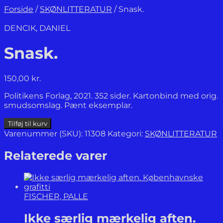
Forside
/
SKØNLITTERATUR
/
Snask.
DENCIK, DANIEL
Snask.
150,00
kr.
Politikens Forlag, 2021. 352 sider. Kartonbind med orig.
smudsomslag. Pænt eksemplar.
Snask.
Tilføj til kurv
antal
Varenummer (SKU):
11308
Kategori:
SKØNLITTERATUR
Relaterede varer
FISCHER, PALLE
Ikke særlig mærkelig aften.