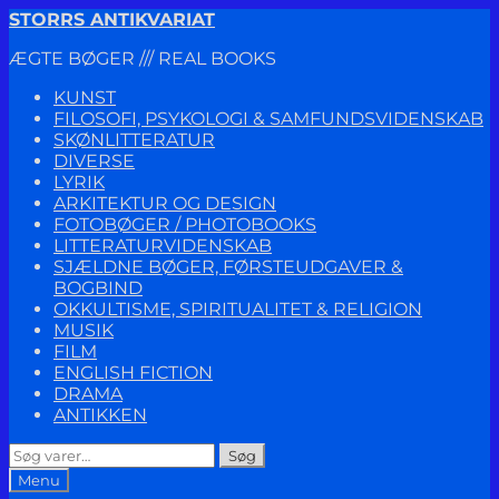
Spring
Spring
STORRS ANTIKVARIAT
til
til
ÆGTE BØGER /// REAL BOOKS
navigation
indhold
KUNST
FILOSOFI, PSYKOLOGI & SAMFUNDSVIDENSKAB
SKØNLITTERATUR
DIVERSE
LYRIK
ARKITEKTUR OG DESIGN
FOTOBØGER / PHOTOBOOKS
LITTERATURVIDENSKAB
SJÆLDNE BØGER, FØRSTEUDGAVER &
BOGBIND
OKKULTISME, SPIRITUALITET & RELIGION
MUSIK
FILM
ENGLISH FICTION
DRAMA
ANTIKKEN
Søg
Søg
efter:
Menu