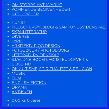
OM STORRS ANTIKVARIAT
KOMMENDE BEGIVENHEDER
SÆLG BØGER
KUNST
FILOSOFI, PSYKOLOGI & SAMFUNDSVIDENSKAB
SKØNLITTERATUR
DIVERSE
LYRIK
ARKITEKTUR OG DESIGN
FOTOBØGER / PHOTOBOOKS
LITTERATURVIDENSKAB
SJÆLDNE BØGER, FØRSTEUDGAVER &
BOGBIND
OKKULTISME, SPIRITUALITET & RELIGION
MUSIK
FILM
ENGLISH FICTION
DRAMA
ANTIKKEN
0,00
kr.
0 varer