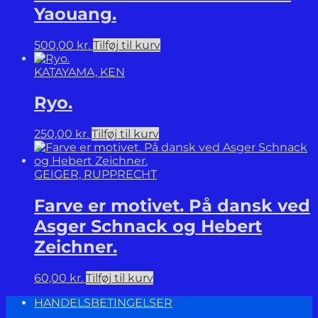
Yaouang.
500,00
kr.
Tilføj til kurv
KATAYAMA, KEN
Ryo.
250,00
kr.
Tilføj til kurv
GEIGER, RUPPRECHT
Farve er motivet. På dansk ved
Asger Schnack og Hebert
Zeichner.
60,00
kr.
Tilføj til kurv
HANDELSBETINGELSER