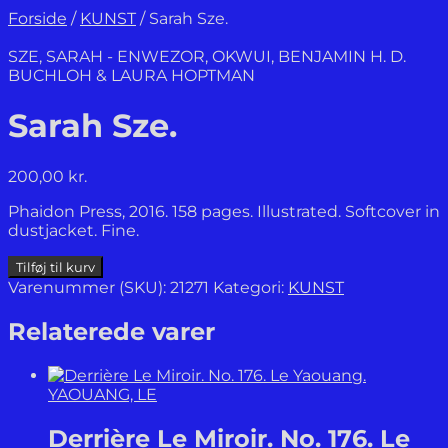
Forside
/
KUNST
/
Sarah Sze.
SZE, SARAH - ENWEZOR, OKWUI, BENJAMIN H. D.
BUCHLOH & LAURA HOPTMAN
Sarah Sze.
200,00
kr.
Phaidon Press, 2016. 158 pages. Illustrated. Softcover in
dustjacket. Fine.
Sarah
Tilføj til kurv
Sze.
Varenummer (SKU):
21271
Kategori:
KUNST
antal
Relaterede varer
YAOUANG, LE
Derrière Le Miroir. No. 176. Le