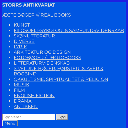
Spring
Spring
STORRS ANTIKVARIAT
til
til
ÆGTE BØGER /// REAL BOOKS
navigation
indhold
KUNST
FILOSOFI, PSYKOLOGI & SAMFUNDSVIDENSKAB
SKØNLITTERATUR
DIVERSE
LYRIK
ARKITEKTUR OG DESIGN
FOTOBØGER / PHOTOBOOKS
LITTERATURVIDENSKAB
SJÆLDNE BØGER, FØRSTEUDGAVER &
BOGBIND
OKKULTISME, SPIRITUALITET & RELIGION
MUSIK
FILM
ENGLISH FICTION
DRAMA
ANTIKKEN
Søg
Søg
efter:
Menu