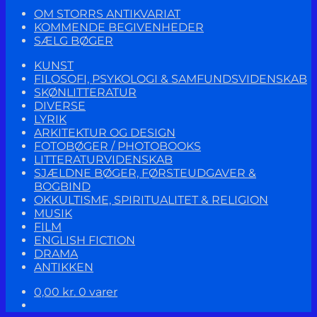
OM STORRS ANTIKVARIAT
KOMMENDE BEGIVENHEDER
SÆLG BØGER
KUNST
FILOSOFI, PSYKOLOGI & SAMFUNDSVIDENSKAB
SKØNLITTERATUR
DIVERSE
LYRIK
ARKITEKTUR OG DESIGN
FOTOBØGER / PHOTOBOOKS
LITTERATURVIDENSKAB
SJÆLDNE BØGER, FØRSTEUDGAVER &
BOGBIND
OKKULTISME, SPIRITUALITET & RELIGION
MUSIK
FILM
ENGLISH FICTION
DRAMA
ANTIKKEN
0,00
kr.
0 varer