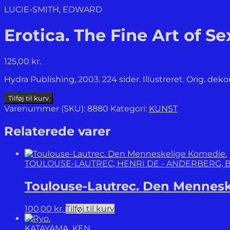
LUCIE-SMITH, EDWARD
Erotica. The Fine Art of Se
125,00
kr.
Hydra Publishing, 2003. 224 sider. Illustreret. Orig.
Erotica.
Tilføj til kurv
The
Varenummer (SKU):
8880
Kategori:
KUNST
Fine
Art
Relaterede varer
of
Sex.
antal
TOULOUSE-LAUTREC, HENRI DE - ANDERBERG, B
Toulouse-Lautrec. Den Mennesk
100,00
kr.
Tilføj til kurv
KATAYAMA, KEN