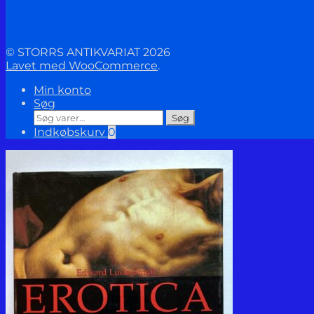
© STORRS ANTIKVARIAT 2026
Lavet med WooCommerce
.
Min konto
Søg
Søg
Søg
efter:
Indkøbskurv
0