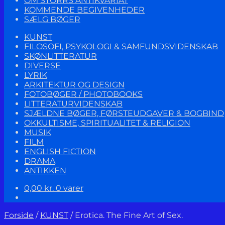
OM STORRS ANTIKVARIAT
KOMMENDE BEGIVENHEDER
SÆLG BØGER
KUNST
FILOSOFI, PSYKOLOGI & SAMFUNDSVIDENSKAB
SKØNLITTERATUR
DIVERSE
LYRIK
ARKITEKTUR OG DESIGN
FOTOBØGER / PHOTOBOOKS
LITTERATURVIDENSKAB
SJÆLDNE BØGER, FØRSTEUDGAVER & BOGBIND
OKKULTISME, SPIRITUALITET & RELIGION
MUSIK
FILM
ENGLISH FICTION
DRAMA
ANTIKKEN
0,00
kr.
0 varer
Forside
/
KUNST
/
Erotica. The Fine Art of Sex.