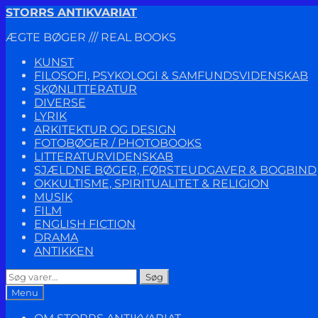
Spring
Spring
STORRS ANTIKVARIAT
til
til
ÆGTE BØGER /// REAL BOOKS
navigation
indhold
KUNST
FILOSOFI, PSYKOLOGI & SAMFUNDSVIDENSKAB
SKØNLITTERATUR
DIVERSE
LYRIK
ARKITEKTUR OG DESIGN
FOTOBØGER / PHOTOBOOKS
LITTERATURVIDENSKAB
SJÆLDNE BØGER, FØRSTEUDGAVER & BOGBIND
OKKULTISME, SPIRITUALITET & RELIGION
MUSIK
FILM
ENGLISH FICTION
DRAMA
ANTIKKEN
Søg
Søg
efter:
Menu