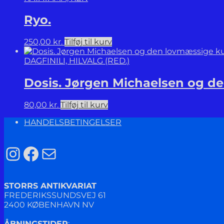
Ryo.
250,00
kr.
Tilføj til kurv
DAGFINILI, HILVALG (RED.)
Dosis. Jørgen Michaelsen og d
80,00
kr.
Tilføj til kurv
HANDELSBETINGELSER
Instagram
Facebook
Mail
STORRS ANTIKVARIAT
FREDERIKSSUNDSVEJ 61
2400 KØBENHAVN NV
ÅBNINGSTIDER
: