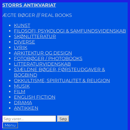
Spring
Spring
STORRS ANTIKVARIAT
til
til
ÆGTE BØGER /// REAL BOOKS
navigation
indhold
KUNST
FILOSOFI, PSYKOLOGI & SAMFUNDSVIDENSKAB
SKØNLITTERATUR
DIVERSE
LYRIK
ARKITEKTUR OG DESIGN
FOTOBØGER / PHOTOBOOKS
LITTERATURVIDENSKAB
SJÆLDNE BØGER, FØRSTEUDGAVER &
BOGBIND
OKKULTISME, SPIRITUALITET & RELIGION
MUSIK
FILM
ENGLISH FICTION
DRAMA
ANTIKKEN
Søg
Søg
efter:
Menu