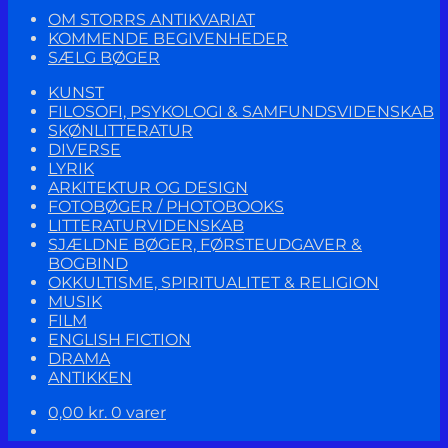
OM STORRS ANTIKVARIAT
KOMMENDE BEGIVENHEDER
SÆLG BØGER
KUNST
FILOSOFI, PSYKOLOGI & SAMFUNDSVIDENSKAB
SKØNLITTERATUR
DIVERSE
LYRIK
ARKITEKTUR OG DESIGN
FOTOBØGER / PHOTOBOOKS
LITTERATURVIDENSKAB
SJÆLDNE BØGER, FØRSTEUDGAVER &
BOGBIND
OKKULTISME, SPIRITUALITET & RELIGION
MUSIK
FILM
ENGLISH FICTION
DRAMA
ANTIKKEN
0,00
kr.
0 varer