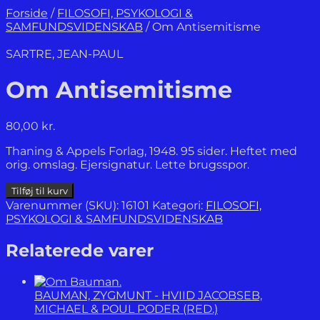
Forside
/
FILOSOFI, PSYKOLOGI &
SAMFUNDSVIDENSKAB
/
Om Antisemitisme
SARTRE, JEAN-PAUL
Om Antisemitisme
80,00
kr.
Thaning & Appels Forlag, 1948. 95 sider. Heftet med
orig. omslag. Ejersignatur. Lette brugsspor.
Om
Tilføj til kurv
Antisemitisme
Varenummer (SKU):
16101
Kategori:
FILOSOFI,
antal
PSYKOLOGI & SAMFUNDSVIDENSKAB
Relaterede varer
BAUMAN, ZYGMUNT - HVIID JACOBSEB,
MICHAEL & POUL PODER (RED.)