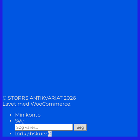
© STORRS ANTIKVARIAT 2026
Lavet med WooCommerce
.
Min konto
Søg
Søg
Søg
efter:
Indkøbskurv
0