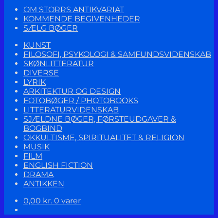
OM STORRS ANTIKVARIAT
KOMMENDE BEGIVENHEDER
SÆLG BØGER
KUNST
FILOSOFI, PSYKOLOGI & SAMFUNDSVIDENSKAB
SKØNLITTERATUR
DIVERSE
LYRIK
ARKITEKTUR OG DESIGN
FOTOBØGER / PHOTOBOOKS
LITTERATURVIDENSKAB
SJÆLDNE BØGER, FØRSTEUDGAVER &
BOGBIND
OKKULTISME, SPIRITUALITET & RELIGION
MUSIK
FILM
ENGLISH FICTION
DRAMA
ANTIKKEN
0,00
kr.
0 varer