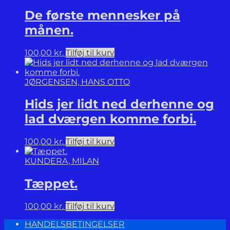
De første mennesker på
månen.
100,00
kr.
Tilføj til kurv
JØRGENSEN, HANS OTTO
Hids jer lidt ned derhenne og
lad dværgen komme forbi.
100,00
kr.
Tilføj til kurv
KUNDERA, MILAN
Tæppet.
100,00
kr.
Tilføj til kurv
HANDELSBETINGELSER