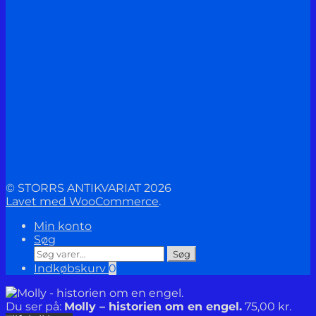
© STORRS ANTIKVARIAT 2026
Lavet med WooCommerce
.
Min konto
Søg
Søg
Søg
efter:
Indkøbskurv
0
Du ser på:
Molly – historien om en engel.
75,00
kr.