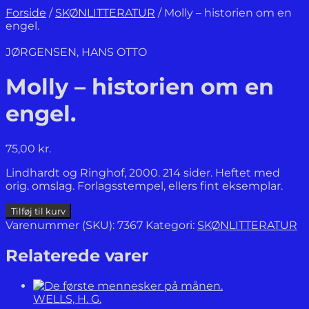
Forside
/
SKØNLITTERATUR
/
Molly – historien om en
engel.
JØRGENSEN, HANS OTTO
Molly – historien om en
engel.
75,00
kr.
Lindhardt og Ringhof, 2000. 214 sider. Heftet med
orig. omslag. Forlagsstempel, ellers fint eksemplar.
Molly
Tilføj til kurv
-
Varenummer (SKU):
7367
Kategori:
SKØNLITTERATUR
historien
om
Relaterede varer
en
engel.
antal
WELLS, H. G.