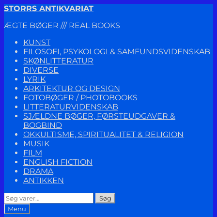
Spring
Spring
STORRS ANTIKVARIAT
til
til
ÆGTE BØGER /// REAL BOOKS
navigation
indhold
KUNST
FILOSOFI, PSYKOLOGI & SAMFUNDSVIDENSKAB
SKØNLITTERATUR
DIVERSE
LYRIK
ARKITEKTUR OG DESIGN
FOTOBØGER / PHOTOBOOKS
LITTERATURVIDENSKAB
SJÆLDNE BØGER, FØRSTEUDGAVER &
BOGBIND
OKKULTISME, SPIRITUALITET & RELIGION
MUSIK
FILM
ENGLISH FICTION
DRAMA
ANTIKKEN
Søg
Søg
efter:
Menu