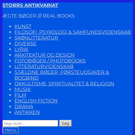
Spring
Spring
STORRS ANTIKVARIAT
til
til
ÆGTE BØGER /// REAL BOOKS
navigation
indhold
KUNST
FILOSOFI, PSYKOLOGI & SAMFUNDSVIDENSKAB
SKØNLITTERATUR
DIVERSE
LYRIK
ARKITEKTUR OG DESIGN
FOTOBØGER / PHOTOBOOKS
LITTERATURVIDENSKAB
SJÆLDNE BØGER, FØRSTEUDGAVER &
BOGBIND
OKKULTISME, SPIRITUALITET & RELIGION
MUSIK
FILM
ENGLISH FICTION
DRAMA
ANTIKKEN
Søg
Søg
efter:
Menu