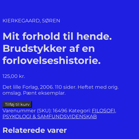
KIERKEGAARD, SØREN
Mit forhold til hende.
Brudstykker af en
forlovelseshistorie.
125,00
kr.
Det lille Forlag, 2006. 110 sider. Heftet med orig.
omslag. Pænt eksemplar.
Mit
Tilføj til kurv
forhold
Varenummer (SKU):
16496
Kategori:
FILOSOFI,
til
PSYKOLOGI & SAMFUNDSVIDENSKAB
hende.
Brudstykker
Relaterede varer
af
en