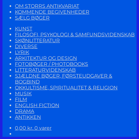
OM STORRS ANTIKVARIAT
KOMMENDE BEGIVENHEDER
SÆLG BØGER
KUNST
FILOSOFI, PSYKOLOGI & SAMFUNDSVIDENSKAB
SKØNLITTERATUR
DIVERSE
LYRIK
ARKITEKTUR OG DESIGN
FOTOBØGER / PHOTOBOOKS
LITTERATURVIDENSKAB
SJÆLDNE BØGER, FØRSTEUDGAVER &
BOGBIND
OKKULTISME, SPIRITUALITET & RELIGION
MUSIK
FILM
ENGLISH FICTION
DRAMA
ANTIKKEN
0,00
kr.
0 varer