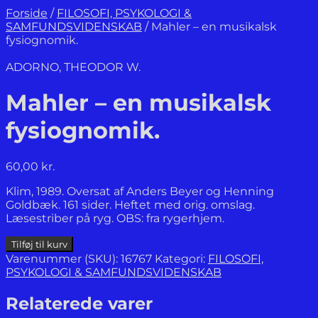
Forside
/
FILOSOFI, PSYKOLOGI &
SAMFUNDSVIDENSKAB
/
Mahler – en musikalsk
fysiognomik.
ADORNO, THEODOR W.
Mahler – en musikalsk
fysiognomik.
60,00
kr.
Klim, 1989. Oversat af Anders Beyer og Henning
Goldbæk. 161 sider. Heftet med orig. omslag.
Læsestriber på ryg. OBS: fra rygerhjem.
Mahler
Tilføj til kurv
-
Varenummer (SKU):
16767
Kategori:
FILOSOFI,
en
PSYKOLOGI & SAMFUNDSVIDENSKAB
musikalsk
fysiognomik.
Relaterede varer
antal