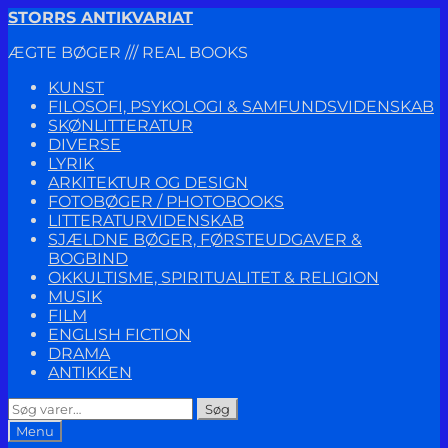
Spring
Spring
STORRS ANTIKVARIAT
til
til
ÆGTE BØGER /// REAL BOOKS
navigation
indhold
KUNST
FILOSOFI, PSYKOLOGI & SAMFUNDSVIDENSKAB
SKØNLITTERATUR
DIVERSE
LYRIK
ARKITEKTUR OG DESIGN
FOTOBØGER / PHOTOBOOKS
LITTERATURVIDENSKAB
SJÆLDNE BØGER, FØRSTEUDGAVER &
BOGBIND
OKKULTISME, SPIRITUALITET & RELIGION
MUSIK
FILM
ENGLISH FICTION
DRAMA
ANTIKKEN
Søg
Søg
efter:
Menu