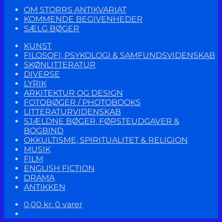
OM STORRS ANTIKVARIAT
KOMMENDE BEGIVENHEDER
SÆLG BØGER
KUNST
FILOSOFI, PSYKOLOGI & SAMFUNDSVIDENSKAB
SKØNLITTERATUR
DIVERSE
LYRIK
ARKITEKTUR OG DESIGN
FOTOBØGER / PHOTOBOOKS
LITTERATURVIDENSKAB
SJÆLDNE BØGER, FØRSTEUDGAVER &
BOGBIND
OKKULTISME, SPIRITUALITET & RELIGION
MUSIK
FILM
ENGLISH FICTION
DRAMA
ANTIKKEN
0,00
kr.
0 varer