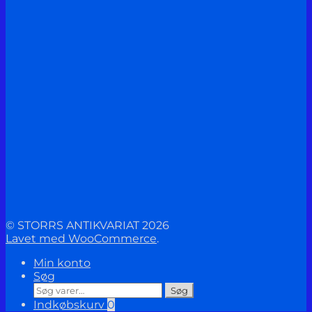
© STORRS ANTIKVARIAT 2026
Lavet med WooCommerce
.
Min konto
Søg
Søg
Søg
efter:
Indkøbskurv
0