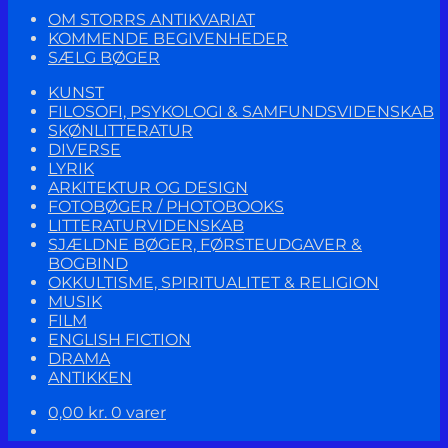
OM STORRS ANTIKVARIAT
KOMMENDE BEGIVENHEDER
SÆLG BØGER
KUNST
FILOSOFI, PSYKOLOGI & SAMFUNDSVIDENSKAB
SKØNLITTERATUR
DIVERSE
LYRIK
ARKITEKTUR OG DESIGN
FOTOBØGER / PHOTOBOOKS
LITTERATURVIDENSKAB
SJÆLDNE BØGER, FØRSTEUDGAVER &
BOGBIND
OKKULTISME, SPIRITUALITET & RELIGION
MUSIK
FILM
ENGLISH FICTION
DRAMA
ANTIKKEN
0,00
kr.
0 varer