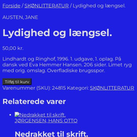
Forside
/
SKØNLITTERATUR
/
Lydighed og længsel.
AUSTEN, JANE
Lydighed og længsel.
50,00
kr.
Lindhardt og Ringhof, 1996. 1. udgave, 1. oplag. På
dansk ved Eva Hemmer Hansen. 206 sider. Limet ryg
med orig. omslag. Overfladiske brugsspor.
Lydighed
Tilføj til kurv
og
Varenummer (SKU):
24815
Kategori:
SKØNLITTERATUR
længsel.
antal
Relaterede varer
JØRGENSEN, HANS OTTO
Nedrakket til skrift.