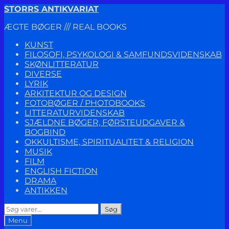
Spring
Spring
STORRS ANTIKVARIAT
til
til
ÆGTE BØGER /// REAL BOOKS
navigation
indhold
KUNST
FILOSOFI, PSYKOLOGI & SAMFUNDSVIDENSKAB
SKØNLITTERATUR
DIVERSE
LYRIK
ARKITEKTUR OG DESIGN
FOTOBØGER / PHOTOBOOKS
LITTERATURVIDENSKAB
SJÆLDNE BØGER, FØRSTEUDGAVER &
BOGBIND
OKKULTISME, SPIRITUALITET & RELIGION
MUSIK
FILM
ENGLISH FICTION
DRAMA
ANTIKKEN
Søg
Søg
efter:
Menu