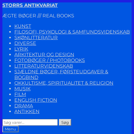
Spring
Spring
STORRS ANTIKVARIAT
til
til
ÆGTE BØGER /// REAL BOOKS
navigation
indhold
KUNST
FILOSOFI, PSYKOLOGI & SAMFUNDSVIDENSKAB
SKØNLITTERATUR
DIVERSE
LYRIK
ARKITEKTUR OG DESIGN
FOTOBØGER / PHOTOBOOKS
LITTERATURVIDENSKAB
SJÆLDNE BØGER, FØRSTEUDGAVER &
BOGBIND
OKKULTISME, SPIRITUALITET & RELIGION
MUSIK
FILM
ENGLISH FICTION
DRAMA
ANTIKKEN
Søg
Søg
efter:
Menu