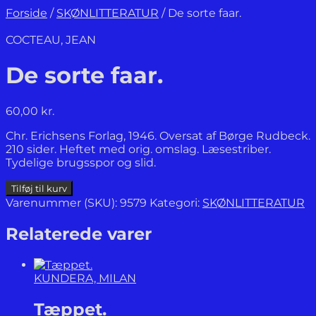
Forside
/
SKØNLITTERATUR
/
De sorte faar.
COCTEAU, JEAN
De sorte faar.
60,00
kr.
Chr. Erichsens Forlag, 1946. Oversat af Børge Rudbeck.
210 sider. Heftet med orig. omslag. Læsestriber.
Tydelige brugsspor og slid.
De
Tilføj til kurv
sorte
Varenummer (SKU):
9579
Kategori:
SKØNLITTERATUR
faar.
antal
Relaterede varer
KUNDERA, MILAN
Tæppet.