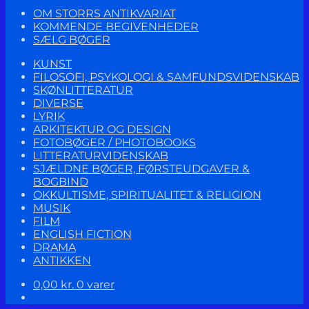
OM STORRS ANTIKVARIAT
KOMMENDE BEGIVENHEDER
SÆLG BØGER
KUNST
FILOSOFI, PSYKOLOGI & SAMFUNDSVIDENSKAB
SKØNLITTERATUR
DIVERSE
LYRIK
ARKITEKTUR OG DESIGN
FOTOBØGER / PHOTOBOOKS
LITTERATURVIDENSKAB
SJÆLDNE BØGER, FØRSTEUDGAVER &
BOGBIND
OKKULTISME, SPIRITUALITET & RELIGION
MUSIK
FILM
ENGLISH FICTION
DRAMA
ANTIKKEN
0,00
kr.
0 varer