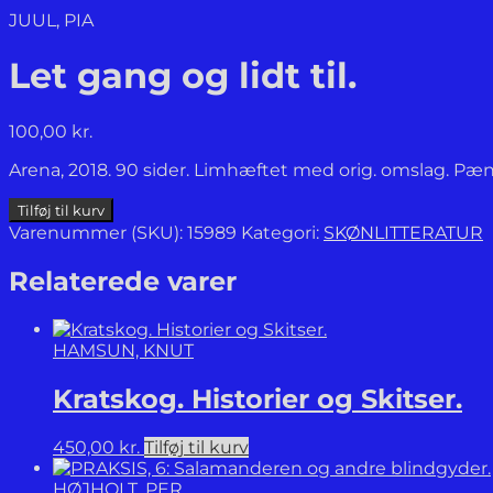
JUUL, PIA
Let gang og lidt til.
100,00
kr.
Arena, 2018. 90 sider. Limhæftet med orig. omslag. Pæ
Let
Tilføj til kurv
gang
Varenummer (SKU):
15989
Kategori:
SKØNLITTERATUR
og
lidt
Relaterede varer
til.
antal
HAMSUN, KNUT
Kratskog. Historier og Skitser.
450,00
kr.
Tilføj til kurv
HØJHOLT, PER