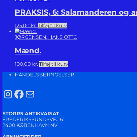
PRAKSIS, 6: Salamanderen og a
125,00
kr.
Tilføj til kurv
JØRGENSEN, HANS OTTO
Mænd.
100,00
kr.
Tilføj til kurv
HANDELSBETINGELSER
Instagram
Facebook
Mail
STORRS ANTIKVARIAT
FREDERIKSSUNDSVEJ 61
2400 KØBENHAVN NV
ÅBNINGSTIDER
: