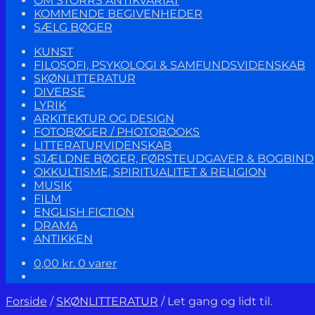
OM STORRS ANTIKVARIAT
KOMMENDE BEGIVENHEDER
SÆLG BØGER
KUNST
FILOSOFI, PSYKOLOGI & SAMFUNDSVIDENSKAB
SKØNLITTERATUR
DIVERSE
LYRIK
ARKITEKTUR OG DESIGN
FOTOBØGER / PHOTOBOOKS
LITTERATURVIDENSKAB
SJÆLDNE BØGER, FØRSTEUDGAVER & BOGBIND
OKKULTISME, SPIRITUALITET & RELIGION
MUSIK
FILM
ENGLISH FICTION
DRAMA
ANTIKKEN
0,00
kr.
0 varer
Forside
/
SKØNLITTERATUR
/
Let gang og lidt til.