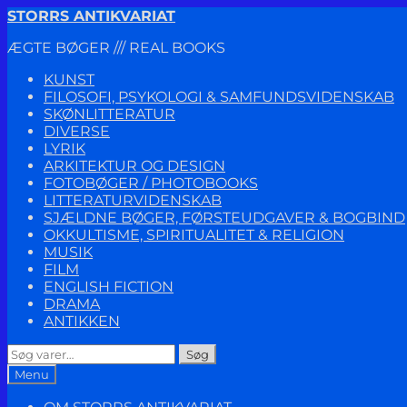
Spring
Spring
STORRS ANTIKVARIAT
til
til
ÆGTE BØGER /// REAL BOOKS
navigation
indhold
KUNST
FILOSOFI, PSYKOLOGI & SAMFUNDSVIDENSKAB
SKØNLITTERATUR
DIVERSE
LYRIK
ARKITEKTUR OG DESIGN
FOTOBØGER / PHOTOBOOKS
LITTERATURVIDENSKAB
SJÆLDNE BØGER, FØRSTEUDGAVER & BOGBIND
OKKULTISME, SPIRITUALITET & RELIGION
MUSIK
FILM
ENGLISH FICTION
DRAMA
ANTIKKEN
Søg
Søg
efter:
Menu