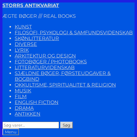
Spring
Spring
STORRS ANTIKVARIAT
til
til
ÆGTE BØGER /// REAL BOOKS
navigation
indhold
KUNST
FILOSOFI, PSYKOLOGI & SAMFUNDSVIDENSKAB
SKØNLITTERATUR
DIVERSE
LYRIK
ARKITEKTUR OG DESIGN
FOTOBØGER / PHOTOBOOKS
LITTERATURVIDENSKAB
SJÆLDNE BØGER, FØRSTEUDGAVER &
BOGBIND
OKKULTISME, SPIRITUALITET & RELIGION
MUSIK
FILM
ENGLISH FICTION
DRAMA
ANTIKKEN
Søg
Søg
efter:
Menu