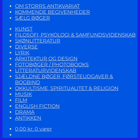
OM STORRS ANTIKVARIAT
KOMMENDE BEGIVENHEDER
SÆLG BØGER
KUNST
FILOSOFI, PSYKOLOGI & SAMFUNDSVIDENSKAB
SKØNLITTERATUR
DIVERSE
LYRIK
ARKITEKTUR OG DESIGN
FOTOBØGER / PHOTOBOOKS
LITTERATURVIDENSKAB
SJÆLDNE BØGER, FØRSTEUDGAVER &
BOGBIND
OKKULTISME, SPIRITUALITET & RELIGION
MUSIK
FILM
ENGLISH FICTION
DRAMA
ANTIKKEN
0,00
kr.
0 varer