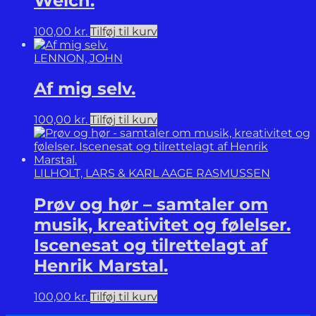
Welch.
100,00
kr.
Tilføj til kurv
LENNON, JOHN
Af mig selv.
100,00
kr.
Tilføj til kurv
LILHOLT, LARS & KARL AAGE RASMUSSEN
Prøv og hør – samtaler om
musik, kreativitet og følelser.
Iscenesat og tilrettelagt af
Henrik Marstal.
100,00
kr.
Tilføj til kurv