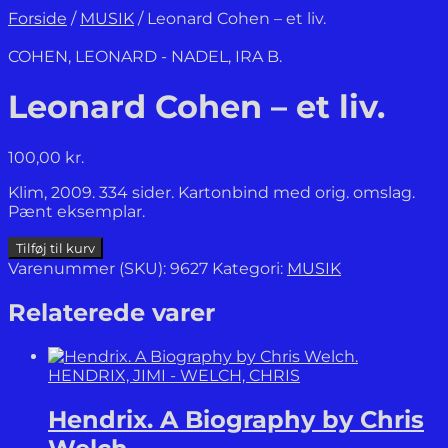
Forside
/
MUSIK
/
Leonard Cohen – et liv.
COHEN, LEONARD - NADEL, IRA B.
Leonard Cohen – et liv.
100,00
kr.
Klim, 2009. 334 sider. Kartonbind med orig. omslag.
Pænt eksemplar.
Leonard
Tilføj til kurv
Cohen
Varenummer (SKU):
9627
Kategori:
MUSIK
-
et
Relaterede varer
liv.
antal
HENDRIX, JIMI - WELCH, CHRIS
Hendrix. A Biography by Chris