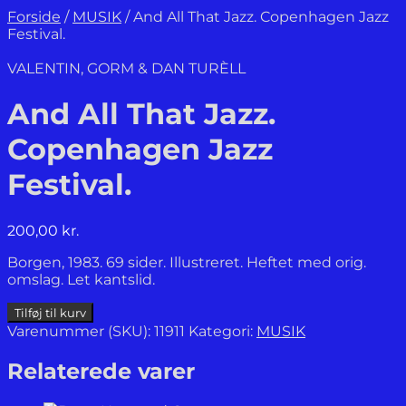
Forside
/
MUSIK
/
And All That Jazz. Copenhagen Jazz
Festival.
VALENTIN, GORM & DAN TURÈLL
And All That Jazz.
Copenhagen Jazz
Festival.
200,00
kr.
Borgen, 1983. 69 sider. Illustreret. Heftet med orig.
omslag. Let kantslid.
And
Tilføj til kurv
All
Varenummer (SKU):
11911
Kategori:
MUSIK
That
Jazz.
Relaterede varer
Copenhagen
Jazz