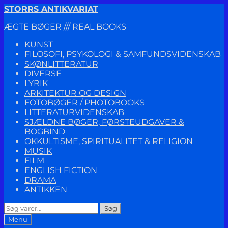
Spring
Spring
STORRS ANTIKVARIAT
til
til
ÆGTE BØGER /// REAL BOOKS
navigation
indhold
KUNST
FILOSOFI, PSYKOLOGI & SAMFUNDSVIDENSKAB
SKØNLITTERATUR
DIVERSE
LYRIK
ARKITEKTUR OG DESIGN
FOTOBØGER / PHOTOBOOKS
LITTERATURVIDENSKAB
SJÆLDNE BØGER, FØRSTEUDGAVER &
BOGBIND
OKKULTISME, SPIRITUALITET & RELIGION
MUSIK
FILM
ENGLISH FICTION
DRAMA
ANTIKKEN
Søg
Søg
efter:
Menu