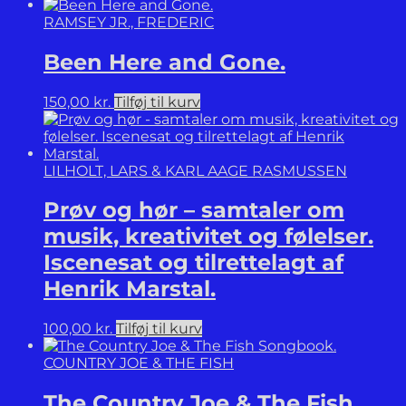
Festival.
RAMSEY JR., FREDERIC
antal
Been Here and Gone.
150,00
kr.
Tilføj til kurv
LILHOLT, LARS & KARL AAGE RASMUSSEN
Prøv og hør – samtaler om
musik, kreativitet og følelser.
Iscenesat og tilrettelagt af
Henrik Marstal.
100,00
kr.
Tilføj til kurv
COUNTRY JOE & THE FISH
The Country Joe & The Fish