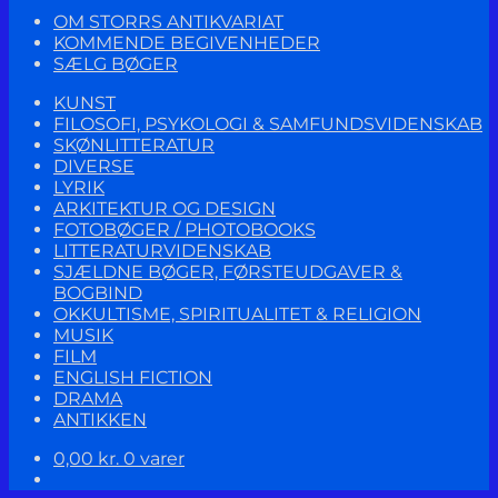
OM STORRS ANTIKVARIAT
KOMMENDE BEGIVENHEDER
SÆLG BØGER
KUNST
FILOSOFI, PSYKOLOGI & SAMFUNDSVIDENSKAB
SKØNLITTERATUR
DIVERSE
LYRIK
ARKITEKTUR OG DESIGN
FOTOBØGER / PHOTOBOOKS
LITTERATURVIDENSKAB
SJÆLDNE BØGER, FØRSTEUDGAVER &
BOGBIND
OKKULTISME, SPIRITUALITET & RELIGION
MUSIK
FILM
ENGLISH FICTION
DRAMA
ANTIKKEN
0,00
kr.
0 varer