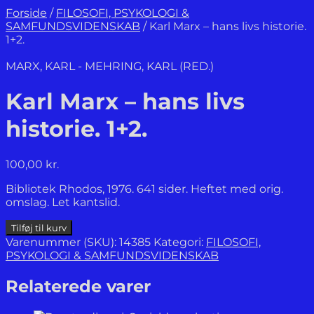
Forside
/
FILOSOFI, PSYKOLOGI &
SAMFUNDSVIDENSKAB
/
Karl Marx – hans livs historie.
1+2.
MARX, KARL - MEHRING, KARL (RED.)
Karl Marx – hans livs
historie. 1+2.
100,00
kr.
Bibliotek Rhodos, 1976. 641 sider. Heftet med orig.
omslag. Let kantslid.
Karl
Tilføj til kurv
Marx
Varenummer (SKU):
14385
Kategori:
FILOSOFI,
-
PSYKOLOGI & SAMFUNDSVIDENSKAB
hans
livs
Relaterede varer
historie.
1+2.