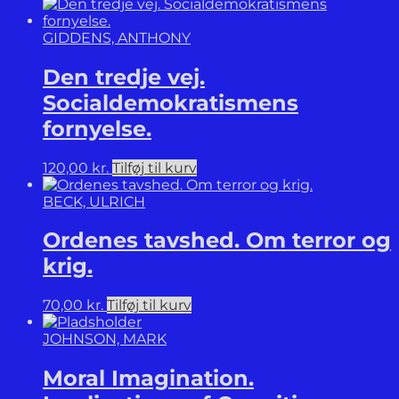
antal
GIDDENS, ANTHONY
Den tredje vej.
Socialdemokratismens
fornyelse.
120,00
kr.
Tilføj til kurv
BECK, ULRICH
Ordenes tavshed. Om terror og
krig.
70,00
kr.
Tilføj til kurv
JOHNSON, MARK
Moral Imagination.