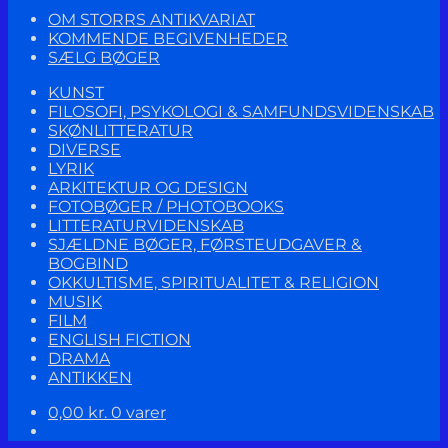
OM STORRS ANTIKVARIAT
KOMMENDE BEGIVENHEDER
SÆLG BØGER
KUNST
FILOSOFI, PSYKOLOGI & SAMFUNDSVIDENSKAB
SKØNLITTERATUR
DIVERSE
LYRIK
ARKITEKTUR OG DESIGN
FOTOBØGER / PHOTOBOOKS
LITTERATURVIDENSKAB
SJÆLDNE BØGER, FØRSTEUDGAVER &
BOGBIND
OKKULTISME, SPIRITUALITET & RELIGION
MUSIK
FILM
ENGLISH FICTION
DRAMA
ANTIKKEN
0,00
kr.
0 varer