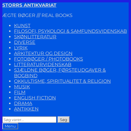
Spring
Spring
STORRS ANTIKVARIAT
til
til
ÆGTE BØGER /// REAL BOOKS
navigation
indhold
KUNST
FILOSOFI, PSYKOLOGI & SAMFUNDSVIDENSKAB
SKØNLITTERATUR
DIVERSE
LYRIK
ARKITEKTUR OG DESIGN
FOTOBØGER / PHOTOBOOKS
LITTERATURVIDENSKAB
SJÆLDNE BØGER, FØRSTEUDGAVER &
BOGBIND
OKKULTISME, SPIRITUALITET & RELIGION
MUSIK
FILM
ENGLISH FICTION
DRAMA
ANTIKKEN
Søg
Søg
efter:
Menu