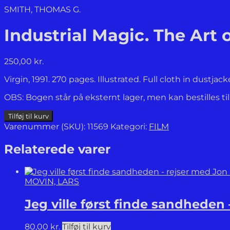
SMITH, THOMAS G.
Industrial Magic. The Art o
250,00
kr.
Virgin, 1991. 270 pages. Illustrated. Full cloth in dustjac
OBS: Bogen står på eksternt lager, men kan bestilles ti
Industrial
Tilføj til kurv
Magic.
Varenummer (SKU):
11569
Kategori:
FILM
The
Art
Relaterede varer
of
Special
Effects.
MOVIN, LARS
antal
Jeg ville først finde sandheden
80,00
kr.
Tilføj til kurv