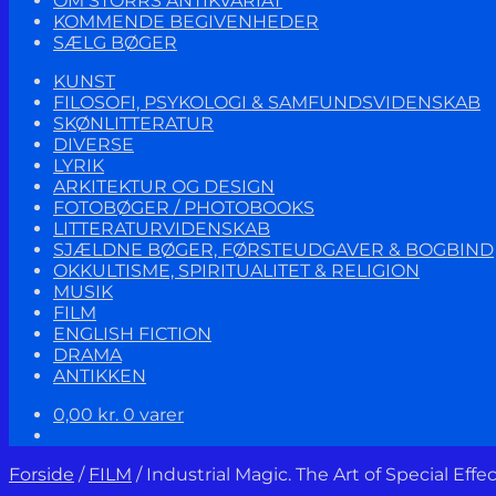
OM STORRS ANTIKVARIAT
KOMMENDE BEGIVENHEDER
SÆLG BØGER
KUNST
FILOSOFI, PSYKOLOGI & SAMFUNDSVIDENSKAB
SKØNLITTERATUR
DIVERSE
LYRIK
ARKITEKTUR OG DESIGN
FOTOBØGER / PHOTOBOOKS
LITTERATURVIDENSKAB
SJÆLDNE BØGER, FØRSTEUDGAVER & BOGBIND
OKKULTISME, SPIRITUALITET & RELIGION
MUSIK
FILM
ENGLISH FICTION
DRAMA
ANTIKKEN
0,00
kr.
0 varer
Forside
/
FILM
/
Industrial Magic. The Art of Special Effec