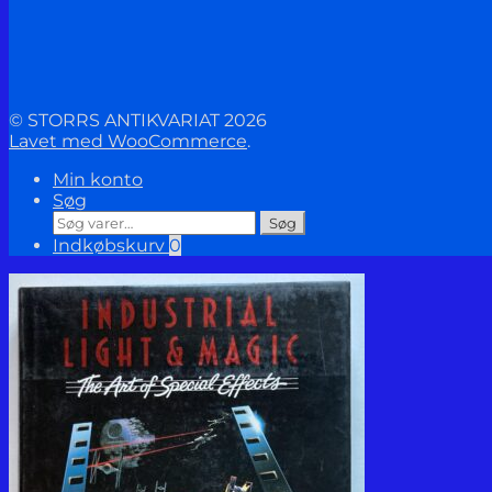
© STORRS ANTIKVARIAT 2026
Lavet med WooCommerce
.
Min konto
Søg
Søg
Søg
efter:
Indkøbskurv
0