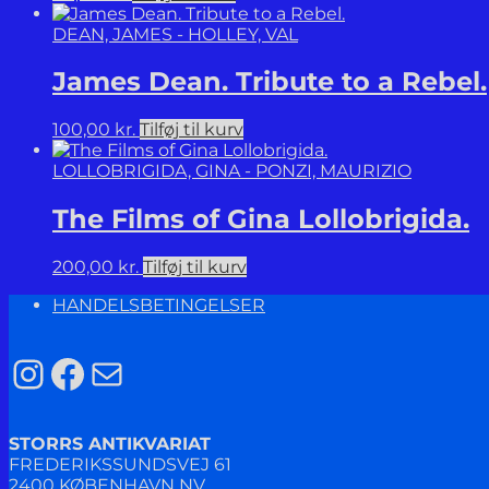
DEAN, JAMES - HOLLEY, VAL
James Dean. Tribute to a Rebel.
100,00
kr.
Tilføj til kurv
LOLLOBRIGIDA, GINA - PONZI, MAURIZIO
The Films of Gina Lollobrigida.
200,00
kr.
Tilføj til kurv
HANDELSBETINGELSER
Instagram
Facebook
Mail
STORRS ANTIKVARIAT
FREDERIKSSUNDSVEJ 61
2400 KØBENHAVN NV