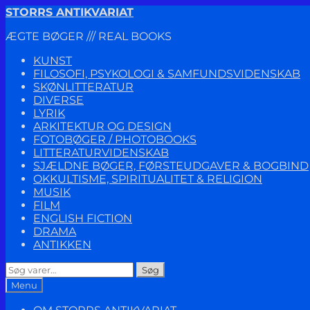
Spring
Spring
STORRS ANTIKVARIAT
til
til
ÆGTE BØGER /// REAL BOOKS
navigation
indhold
KUNST
FILOSOFI, PSYKOLOGI & SAMFUNDSVIDENSKAB
SKØNLITTERATUR
DIVERSE
LYRIK
ARKITEKTUR OG DESIGN
FOTOBØGER / PHOTOBOOKS
LITTERATURVIDENSKAB
SJÆLDNE BØGER, FØRSTEUDGAVER & BOGBIND
OKKULTISME, SPIRITUALITET & RELIGION
MUSIK
FILM
ENGLISH FICTION
DRAMA
ANTIKKEN
Søg
Søg
efter:
Menu