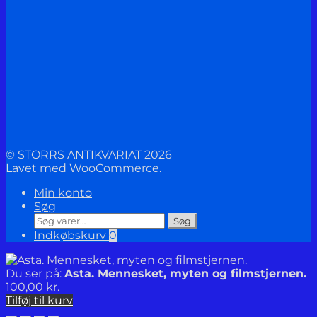
© STORRS ANTIKVARIAT 2026
Lavet med WooCommerce
.
Min konto
Søg
Søg
Søg
efter:
Indkøbskurv
0
Du ser på:
Asta. Mennesket, myten og filmstjernen.
100,00
kr.
Tilføj til kurv