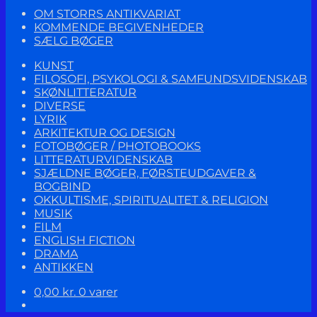
OM STORRS ANTIKVARIAT
KOMMENDE BEGIVENHEDER
SÆLG BØGER
KUNST
FILOSOFI, PSYKOLOGI & SAMFUNDSVIDENSKAB
SKØNLITTERATUR
DIVERSE
LYRIK
ARKITEKTUR OG DESIGN
FOTOBØGER / PHOTOBOOKS
LITTERATURVIDENSKAB
SJÆLDNE BØGER, FØRSTEUDGAVER &
BOGBIND
OKKULTISME, SPIRITUALITET & RELIGION
MUSIK
FILM
ENGLISH FICTION
DRAMA
ANTIKKEN
0,00
kr.
0 varer