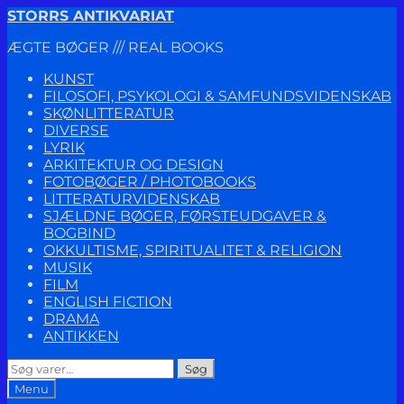
Spring
Spring
STORRS ANTIKVARIAT
til
til
ÆGTE BØGER /// REAL BOOKS
navigation
indhold
KUNST
FILOSOFI, PSYKOLOGI & SAMFUNDSVIDENSKAB
SKØNLITTERATUR
DIVERSE
LYRIK
ARKITEKTUR OG DESIGN
FOTOBØGER / PHOTOBOOKS
LITTERATURVIDENSKAB
SJÆLDNE BØGER, FØRSTEUDGAVER &
BOGBIND
OKKULTISME, SPIRITUALITET & RELIGION
MUSIK
FILM
ENGLISH FICTION
DRAMA
ANTIKKEN
Søg
Søg
efter:
Menu