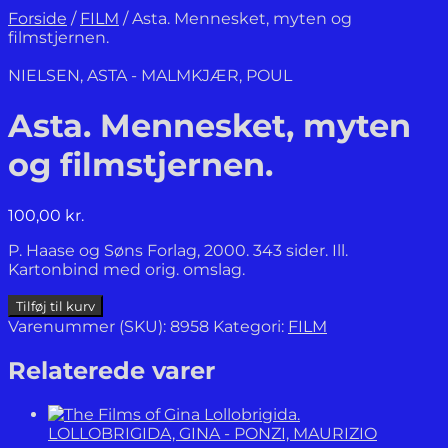
Forside
/
FILM
/
Asta. Mennesket, myten og
filmstjernen.
NIELSEN, ASTA - MALMKJÆR, POUL
Asta. Mennesket, myten
og filmstjernen.
100,00
kr.
P. Haase og Søns Forlag, 2000. 343 sider. Ill.
Kartonbind med orig. omslag.
Asta.
Tilføj til kurv
Mennesket,
Varenummer (SKU):
8958
Kategori:
FILM
myten
og
Relaterede varer
filmstjernen.
antal
LOLLOBRIGIDA, GINA - PONZI, MAURIZIO