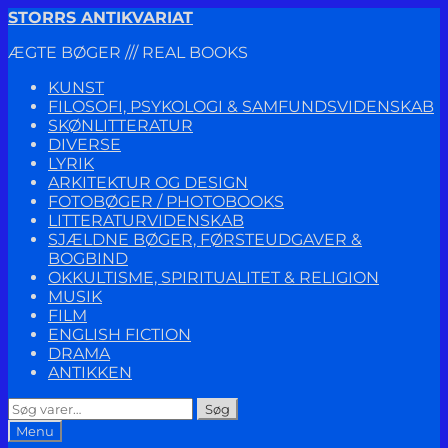
Spring
Spring
STORRS ANTIKVARIAT
til
til
ÆGTE BØGER /// REAL BOOKS
navigation
indhold
KUNST
FILOSOFI, PSYKOLOGI & SAMFUNDSVIDENSKAB
SKØNLITTERATUR
DIVERSE
LYRIK
ARKITEKTUR OG DESIGN
FOTOBØGER / PHOTOBOOKS
LITTERATURVIDENSKAB
SJÆLDNE BØGER, FØRSTEUDGAVER &
BOGBIND
OKKULTISME, SPIRITUALITET & RELIGION
MUSIK
FILM
ENGLISH FICTION
DRAMA
ANTIKKEN
Søg
Søg
efter:
Menu