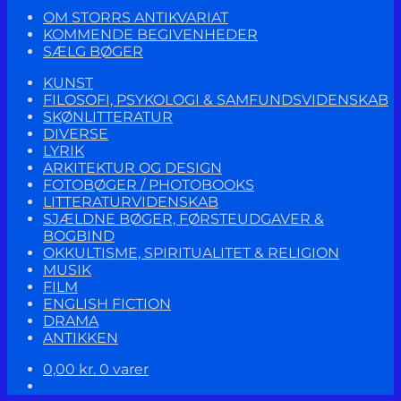
OM STORRS ANTIKVARIAT
KOMMENDE BEGIVENHEDER
SÆLG BØGER
KUNST
FILOSOFI, PSYKOLOGI & SAMFUNDSVIDENSKAB
SKØNLITTERATUR
DIVERSE
LYRIK
ARKITEKTUR OG DESIGN
FOTOBØGER / PHOTOBOOKS
LITTERATURVIDENSKAB
SJÆLDNE BØGER, FØRSTEUDGAVER &
BOGBIND
OKKULTISME, SPIRITUALITET & RELIGION
MUSIK
FILM
ENGLISH FICTION
DRAMA
ANTIKKEN
0,00
kr.
0 varer