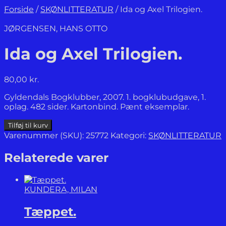
Forside
/
SKØNLITTERATUR
/
Ida og Axel Trilogien.
JØRGENSEN, HANS OTTO
Ida og Axel Trilogien.
80,00
kr.
Gyldendals Bogklubber, 2007. 1. bogklubudgave, 1.
oplag. 482 sider. Kartonbind. Pænt eksemplar.
Ida
Tilføj til kurv
og
Varenummer (SKU):
25772
Kategori:
SKØNLITTERATUR
Axel
Trilogien.
Relaterede varer
antal
KUNDERA, MILAN
Tæppet.