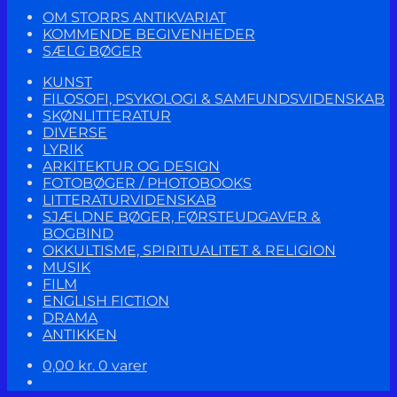
OM STORRS ANTIKVARIAT
KOMMENDE BEGIVENHEDER
SÆLG BØGER
KUNST
FILOSOFI, PSYKOLOGI & SAMFUNDSVIDENSKAB
SKØNLITTERATUR
DIVERSE
LYRIK
ARKITEKTUR OG DESIGN
FOTOBØGER / PHOTOBOOKS
LITTERATURVIDENSKAB
SJÆLDNE BØGER, FØRSTEUDGAVER &
BOGBIND
OKKULTISME, SPIRITUALITET & RELIGION
MUSIK
FILM
ENGLISH FICTION
DRAMA
ANTIKKEN
0,00
kr.
0 varer