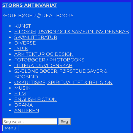
Spring
Spring
STORRS ANTIKVARIAT
til
til
ÆGTE BØGER /// REAL BOOKS
navigation
indhold
KUNST
FILOSOFI, PSYKOLOGI & SAMFUNDSVIDENSKAB
SKØNLITTERATUR
DIVERSE
LYRIK
ARKITEKTUR OG DESIGN
FOTOBØGER / PHOTOBOOKS
LITTERATURVIDENSKAB
SJÆLDNE BØGER, FØRSTEUDGAVER &
BOGBIND
OKKULTISME, SPIRITUALITET & RELIGION
MUSIK
FILM
ENGLISH FICTION
DRAMA
ANTIKKEN
Søg
Søg
efter:
Menu