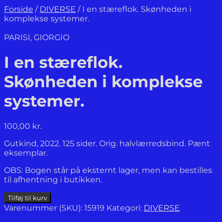
Forside
/
DIVERSE
/
I en stæreflok. Skønheden i
komplekse systemer.
PARISI, GIORGIO
I en stæreflok.
Skønheden i komplekse
systemer.
100,00
kr.
Gutkind, 2022. 125 sider. Orig. halvlærredsbind. Pænt
eksemplar.
OBS: Bogen står på eksternt lager, men kan bestilles
til afhentning i butikken.
I
Tilføj til kurv
en
Varenummer (SKU):
15919
Kategori:
DIVERSE
stæreflok.