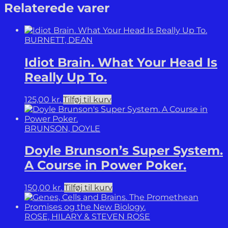
Skønheden
Relaterede varer
i
komplekse
systemer.
BURNETT, DEAN
antal
Idiot Brain. What Your Head Is
Really Up To.
125,00
kr.
Tilføj til kurv
BRUNSON, DOYLE
Doyle Brunson’s Super System.
A Course in Power Poker.
150,00
kr.
Tilføj til kurv
ROSE, HILARY & STEVEN ROSE