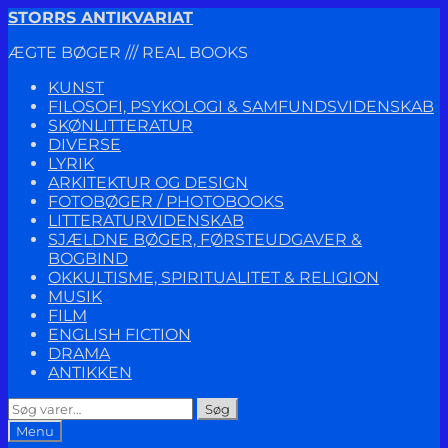
Spring
Spring
STORRS ANTIKVARIAT
til
til
ÆGTE BØGER /// REAL BOOKS
navigation
indhold
KUNST
FILOSOFI, PSYKOLOGI & SAMFUNDSVIDENSKAB
SKØNLITTERATUR
DIVERSE
LYRIK
ARKITEKTUR OG DESIGN
FOTOBØGER / PHOTOBOOKS
LITTERATURVIDENSKAB
SJÆLDNE BØGER, FØRSTEUDGAVER &
BOGBIND
OKKULTISME, SPIRITUALITET & RELIGION
MUSIK
FILM
ENGLISH FICTION
DRAMA
ANTIKKEN
Søg
Søg
efter:
Menu