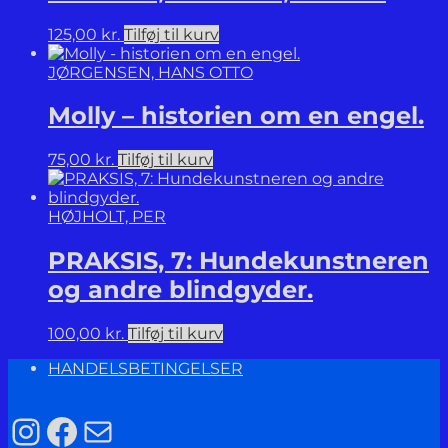
125,00
kr.
Tilføj til kurv
JØRGENSEN, HANS OTTO
Molly – historien om en engel.
75,00
kr.
Tilføj til kurv
HØJHOLT, PER
PRAKSIS, 7: Hundekunstneren
og andre blindgyder.
100,00
kr.
Tilføj til kurv
HANDELSBETINGELSER
Instagram
Facebook
Mail