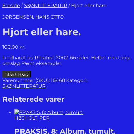
Forside
/
SKØNLITTERATUR
/
Hjort eller hare.
JØRGENSEN, HANS OTTO
Hjort eller hare.
100,00
kr.
Lindhardt og Ringhof, 2002. 66 sider. Heftet med orig.
omslag Pænt eksemplar.
Hjort
Tilføj til kurv
eller
Varenummer (SKU):
18468
Kategori:
hare.
SKØNLITTERATUR
antal
Relaterede varer
HØJHOLT, PER
PRAKSIS, 8: Album, tumult.