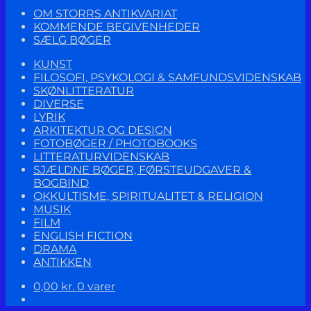
OM STORRS ANTIKVARIAT
KOMMENDE BEGIVENHEDER
SÆLG BØGER
KUNST
FILOSOFI, PSYKOLOGI & SAMFUNDSVIDENSKAB
SKØNLITTERATUR
DIVERSE
LYRIK
ARKITEKTUR OG DESIGN
FOTOBØGER / PHOTOBOOKS
LITTERATURVIDENSKAB
SJÆLDNE BØGER, FØRSTEUDGAVER &
BOGBIND
OKKULTISME, SPIRITUALITET & RELIGION
MUSIK
FILM
ENGLISH FICTION
DRAMA
ANTIKKEN
0,00
kr.
0 varer