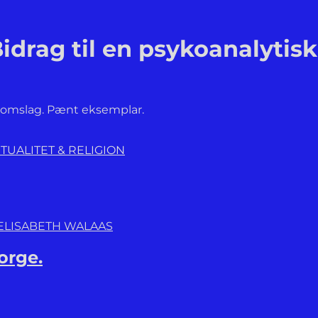
drag til en psykoanalytisk
g. omslag. Pænt eksemplar.
ITUALITET & RELIGION
 ELISABETH WALAAS
orge.