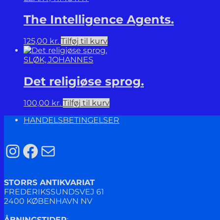
The Intelligence Agents.
125,00
kr.
Tilføj til kurv
SLØK, JOHANNES
Det religiøse sprog.
100,00
kr.
Tilføj til kurv
HANDELSBETINGELSER
Instagram
Facebook
Mail
STORRS ANTIKVARIAT
FREDERIKSSUNDSVEJ 61
2400 KØBENHAVN NV
ÅBNINGSTIDER
: