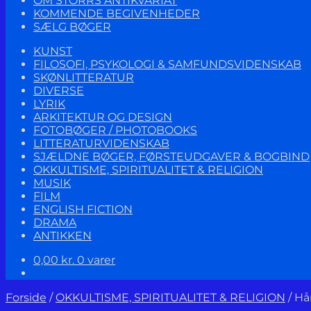
OM STORRS ANTIKVARIAT
KOMMENDE BEGIVENHEDER
SÆLG BØGER
KUNST
FILOSOFI, PSYKOLOGI & SAMFUNDSVIDENSKAB
SKØNLITTERATUR
DIVERSE
LYRIK
ARKITEKTUR OG DESIGN
FOTOBØGER / PHOTOBOOKS
LITTERATURVIDENSKAB
SJÆLDNE BØGER, FØRSTEUDGAVER & BOGBIND
OKKULTISME, SPIRITUALITET & RELIGION
MUSIK
FILM
ENGLISH FICTION
DRAMA
ANTIKKEN
0,00
kr.
0 varer
Forside
/
OKKULTISME, SPIRITUALITET & RELIGION
/
Hån