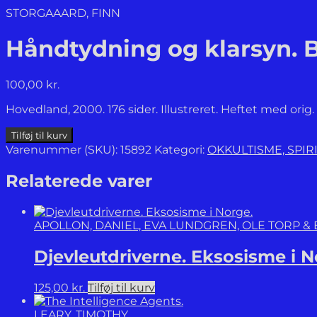
STORGAAARD, FINN
Håndtydning og klarsyn. Bi
100,00
kr.
Hovedland, 2000. 176 sider. Illustreret. Heftet med ori
Håndtydning
Tilføj til kurv
og
Varenummer (SKU):
15892
Kategori:
OKKULTISME, SPIR
klarsyn.
Bidrag
Relaterede varer
til
en
psykoanalytisk
APOLLON, DANIEL, EVA LUNDGREN, OLE TORP &
psykologi.
antal
Djevleutdriverne. Eksosisme i N
125,00
kr.
Tilføj til kurv
LEARY, TIMOTHY