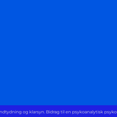
dtydning og klarsyn. Bidrag til en psykoanalytisk psykol