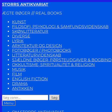
Spring
Spring
STORRS ANTIKVARIAT
til
til
ÆGTE BØGER /// REAL BOOKS
navigation
indhold
KUNST
FILOSOFI, PSYKOLOGI & SAMFUNDSVIDENSKAB
SKØNLITTERATUR
DIVERSE
LYRIK
ARKITEKTUR OG DESIGN
FOTOBØGER / PHOTOBOOKS
LITTERATURVIDENSKAB
SJÆLDNE BØGER, FØRSTEUDGAVER & BOGBIND
OKKULTISME, SPIRITUALITET & RELIGION
MUSIK
FILM
ENGLISH FICTION
DRAMA
ANTIKKEN
Søg
Søg
efter:
Menu