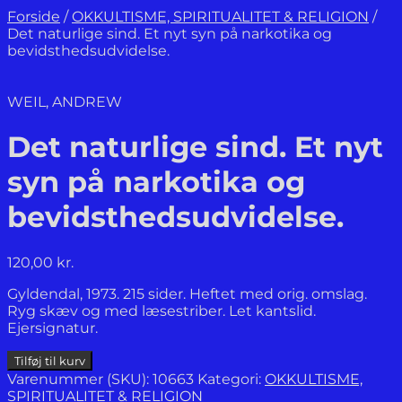
Forside
/
OKKULTISME, SPIRITUALITET & RELIGION
/
Det naturlige sind. Et nyt syn på narkotika og
bevidsthedsudvidelse.
WEIL, ANDREW
Det naturlige sind. Et nyt
syn på narkotika og
bevidsthedsudvidelse.
120,00
kr.
Gyldendal, 1973. 215 sider. Heftet med orig. omslag.
Ryg skæv og med læsestriber. Let kantslid.
Ejersignatur.
Det
Tilføj til kurv
naturlige
Varenummer (SKU):
10663
Kategori:
OKKULTISME,
sind.
SPIRITUALITET & RELIGION