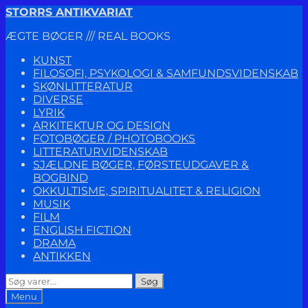
Spring
Spring
STORRS ANTIKVARIAT
til
til
ÆGTE BØGER /// REAL BOOKS
navigation
indhold
KUNST
FILOSOFI, PSYKOLOGI & SAMFUNDSVIDENSKAB
SKØNLITTERATUR
DIVERSE
LYRIK
ARKITEKTUR OG DESIGN
FOTOBØGER / PHOTOBOOKS
LITTERATURVIDENSKAB
SJÆLDNE BØGER, FØRSTEUDGAVER &
BOGBIND
OKKULTISME, SPIRITUALITET & RELIGION
MUSIK
FILM
ENGLISH FICTION
DRAMA
ANTIKKEN
Søg
Søg
efter:
Menu