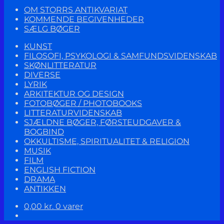
OM STORRS ANTIKVARIAT
KOMMENDE BEGIVENHEDER
SÆLG BØGER
KUNST
FILOSOFI, PSYKOLOGI & SAMFUNDSVIDENSKAB
SKØNLITTERATUR
DIVERSE
LYRIK
ARKITEKTUR OG DESIGN
FOTOBØGER / PHOTOBOOKS
LITTERATURVIDENSKAB
SJÆLDNE BØGER, FØRSTEUDGAVER &
BOGBIND
OKKULTISME, SPIRITUALITET & RELIGION
MUSIK
FILM
ENGLISH FICTION
DRAMA
ANTIKKEN
0,00
kr.
0 varer