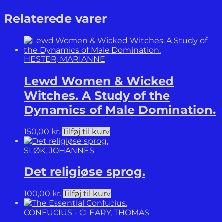
Et
nyt
Relaterede varer
syn
på
narkotika
og
HESTER, MARIANNE
bevidsthedsudvidelse.
antal
Lewd Women & Wicked
Witches. A Study of the
Dynamics of Male Domination.
150,00
kr.
Tilføj til kurv
SLØK, JOHANNES
Det religiøse sprog.
100,00
kr.
Tilføj til kurv
CONFUCIUS - CLEARY, THOMAS