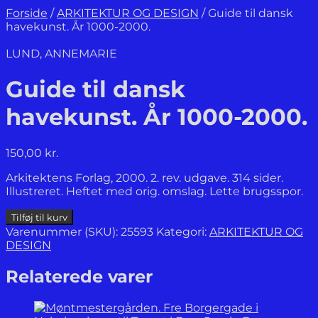
Forside
/
ARKITEKTUR OG DESIGN
/
Guide til dansk
havekunst. År 1000-2000.
LUND, ANNEMARIE
Guide til dansk
havekunst. År 1000-2000.
150,00
kr.
Arkitektens Forlag, 2000. 2. rev. udgave. 314 sider.
Illustreret. Heftet med orig. omslag. Lette brugsspor.
Guide
Tilføj til kurv
til
Varenummer (SKU):
25593
Kategori:
ARKITEKTUR OG
dansk
DESIGN
havekunst.
År
Relaterede varer
1000-
2000.
antal