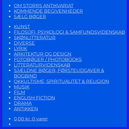
OM STORRS ANTIKVARIAT
KOMMENDE BEGIVENHEDER
SÆLG BØGER
KUNST
FILOSOFI, PSYKOLOGI & SAMFUNDSVIDENSKAB
SKØNLITTERATUR
DIVERSE
LYRIK
ARKITEKTUR OG DESIGN
FOTOBØGER / PHOTOBOOKS
LITTERATURVIDENSKAB
SJÆLDNE BØGER, FØRSTEUDGAVER &
BOGBIND
OKKULTISME, SPIRITUALITET & RELIGION
MUSIK
FILM
ENGLISH FICTION
DRAMA
ANTIKKEN
0,00
kr.
0 varer