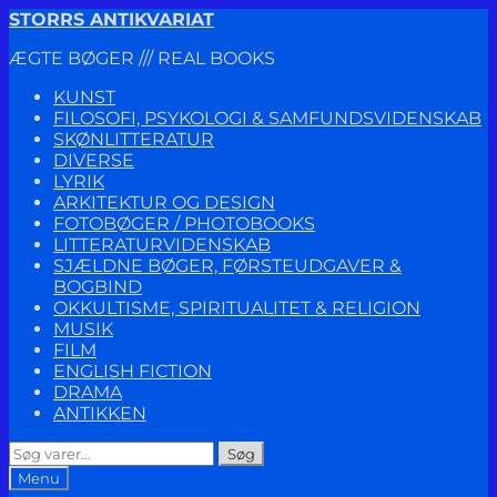
Spring
Spring
STORRS ANTIKVARIAT
til
til
ÆGTE BØGER /// REAL BOOKS
navigation
indhold
KUNST
FILOSOFI, PSYKOLOGI & SAMFUNDSVIDENSKAB
SKØNLITTERATUR
DIVERSE
LYRIK
ARKITEKTUR OG DESIGN
FOTOBØGER / PHOTOBOOKS
LITTERATURVIDENSKAB
SJÆLDNE BØGER, FØRSTEUDGAVER &
BOGBIND
OKKULTISME, SPIRITUALITET & RELIGION
MUSIK
FILM
ENGLISH FICTION
DRAMA
ANTIKKEN
Søg
Søg
efter:
Menu