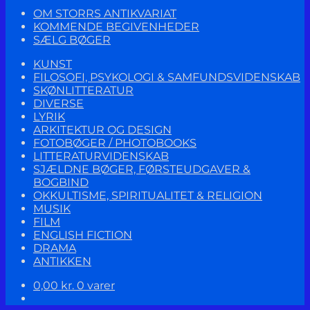
OM STORRS ANTIKVARIAT
KOMMENDE BEGIVENHEDER
SÆLG BØGER
KUNST
FILOSOFI, PSYKOLOGI & SAMFUNDSVIDENSKAB
SKØNLITTERATUR
DIVERSE
LYRIK
ARKITEKTUR OG DESIGN
FOTOBØGER / PHOTOBOOKS
LITTERATURVIDENSKAB
SJÆLDNE BØGER, FØRSTEUDGAVER &
BOGBIND
OKKULTISME, SPIRITUALITET & RELIGION
MUSIK
FILM
ENGLISH FICTION
DRAMA
ANTIKKEN
0,00
kr.
0 varer