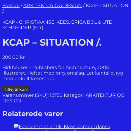
Forside
/
ARKITEKTUR OG DESIGN
/
KCAP – SITUATION
/.
KCAP - CHRISTIAANSE, KEES, ERICA BOL & UTE
SCHNEIDER (ED.)
KCAP – SITUATION /.
200,00
kr.
Birkhäuser – Publishers for Architecture, 2005.
Illustreret. Heftet med orig. omslag. Let kantslid, ryg
med enkelt læsestribe.
KCAP
Tilføj til kurv
-
Varenummer (SKU):
12750
Kategori:
ARKITEKTUR OG
SITUATION
DESIGN
/.
antal
Relaterede varer