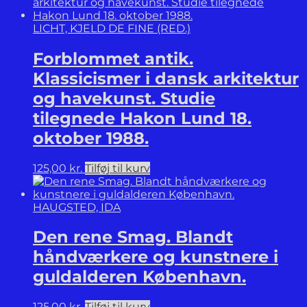
LICHT, KJELD DE FINE (RED.)
Forblommet antik.
Klassicismer i dansk arkitektur
og havekunst. Studie
tilegnede Hakon Lund 18.
oktober 1988.
125,00
kr.
Tilføj til kurv
HAUGSTED, IDA
Den rene Smag. Blandt
håndværkere og kunstnere i
guldalderen København.
125,00
kr.
Tilføj til kurv