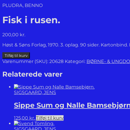
PLUDRA, BENNO
Fisk i rusen.
200,00
kr.
Høst & Søns Forlag, 1970. 3. oplag. 90 sider. Kartonbin
Fisk
Tilføj til kurv
i
Varenummer (SKU):
20628
Kategori:
BØRNE- & UNGD
rusen.
antal
Relaterede varer
SIGSGAARD, JENS
Sippe Sum og Nalle Bamsebjørn
125,00
kr.
Tilføj til kurv
SIGSGAARD, JENS