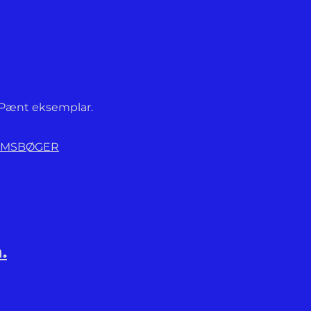
d. Pænt eksemplar.
OMSBØGER
.