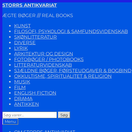
Spring
Spring
STORRS ANTIKVARIAT
til
til
ÆGTE BØGER /// REAL BOOKS
navigation
indhold
KUNST
FILOSOFI, PSYKOLOGI & SAMFUNDSVIDENSKAB
SKØNLITTERATUR
DIVERSE
LYRIK
ARKITEKTUR OG DESIGN
FOTOBØGER / PHOTOBOOKS
LITTERATURVIDENSKAB
SJÆLDNE BØGER, FØRSTEUDGAVER & BOGBIND
OKKULTISME, SPIRITUALITET & RELIGION
MUSIK
FILM
ENGLISH FICTION
DRAMA
ANTIKKEN
Søg
Søg
efter:
Menu