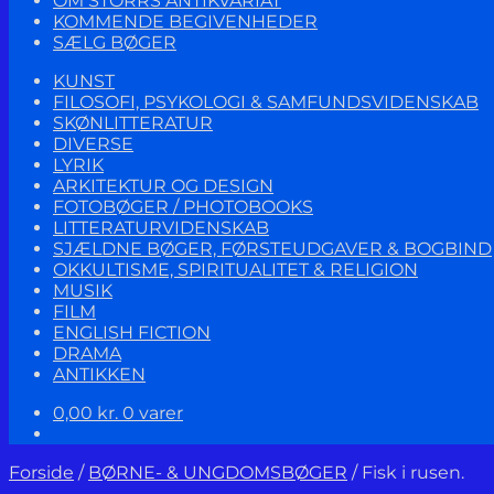
OM STORRS ANTIKVARIAT
KOMMENDE BEGIVENHEDER
SÆLG BØGER
KUNST
FILOSOFI, PSYKOLOGI & SAMFUNDSVIDENSKAB
SKØNLITTERATUR
DIVERSE
LYRIK
ARKITEKTUR OG DESIGN
FOTOBØGER / PHOTOBOOKS
LITTERATURVIDENSKAB
SJÆLDNE BØGER, FØRSTEUDGAVER & BOGBIND
OKKULTISME, SPIRITUALITET & RELIGION
MUSIK
FILM
ENGLISH FICTION
DRAMA
ANTIKKEN
0,00
kr.
0 varer
Forside
/
BØRNE- & UNGDOMSBØGER
/
Fisk i rusen.