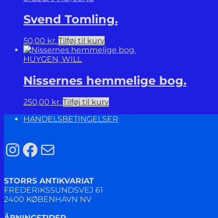
Svend Tomling.
50,00
kr.
Tilføj til kurv
HUYGEN, WILL
Nissernes hemmelige bog.
250,00
kr.
Tilføj til kurv
HANDELSBETINGELSER
Instagram
Facebook
Mail
STORRS ANTIKVARIAT
FREDERIKSSUNDSVEJ 61
2400 KØBENHAVN NV
ÅBNINGSTIDER
: