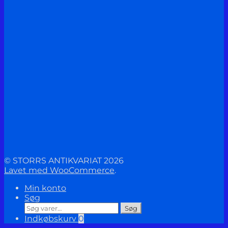
© STORRS ANTIKVARIAT 2026
Lavet med WooCommerce
.
Min konto
Søg
Søg
Søg
efter:
Indkøbskurv
0