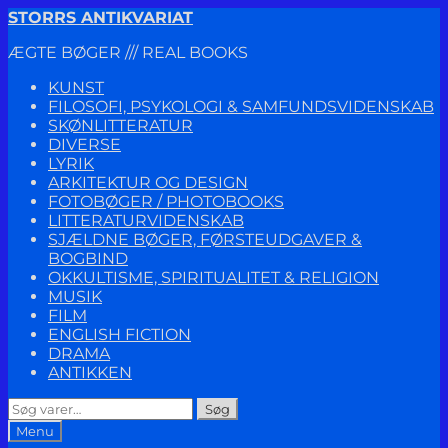
Spring
Spring
STORRS ANTIKVARIAT
til
til
ÆGTE BØGER /// REAL BOOKS
navigation
indhold
KUNST
FILOSOFI, PSYKOLOGI & SAMFUNDSVIDENSKAB
SKØNLITTERATUR
DIVERSE
LYRIK
ARKITEKTUR OG DESIGN
FOTOBØGER / PHOTOBOOKS
LITTERATURVIDENSKAB
SJÆLDNE BØGER, FØRSTEUDGAVER &
BOGBIND
OKKULTISME, SPIRITUALITET & RELIGION
MUSIK
FILM
ENGLISH FICTION
DRAMA
ANTIKKEN
Søg
Søg
efter:
Menu