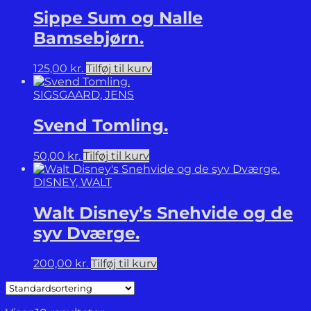
Sippe Sum og Nalle
Bamsebjørn.
125,00
kr.
Tilføj til kurv
SIGSGAARD, JENS
Svend Tomling.
50,00
kr.
Tilføj til kurv
DISNEY, WALT
Walt Disney’s Snehvide og de
syv Dværge.
200,00
kr.
Tilføj til kurv