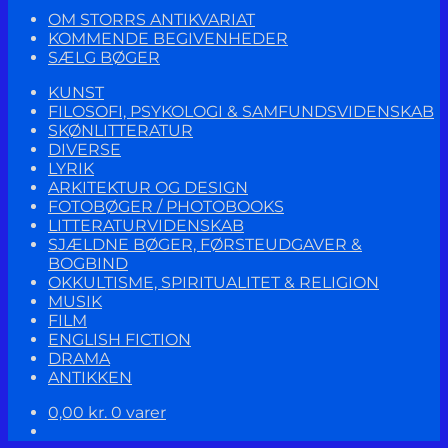
OM STORRS ANTIKVARIAT
KOMMENDE BEGIVENHEDER
SÆLG BØGER
KUNST
FILOSOFI, PSYKOLOGI & SAMFUNDSVIDENSKAB
SKØNLITTERATUR
DIVERSE
LYRIK
ARKITEKTUR OG DESIGN
FOTOBØGER / PHOTOBOOKS
LITTERATURVIDENSKAB
SJÆLDNE BØGER, FØRSTEUDGAVER &
BOGBIND
OKKULTISME, SPIRITUALITET & RELIGION
MUSIK
FILM
ENGLISH FICTION
DRAMA
ANTIKKEN
0,00
kr.
0 varer