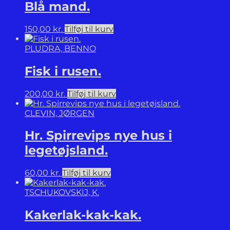
Blå mand.
150,00
kr.
Tilføj til kurv
PLUDRA, BENNO
Fisk i rusen.
200,00
kr.
Tilføj til kurv
CLEVIN, JØRGEN
Hr. Spirrevips nye hus i
legetøjsland.
60,00
kr.
Tilføj til kurv
TSCHUKOVSKIJ, K.
Kakerlak-kak-kak.