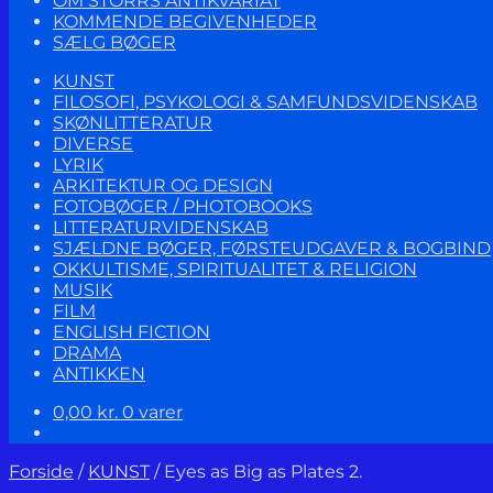
OM STORRS ANTIKVARIAT
KOMMENDE BEGIVENHEDER
SÆLG BØGER
KUNST
FILOSOFI, PSYKOLOGI & SAMFUNDSVIDENSKAB
SKØNLITTERATUR
DIVERSE
LYRIK
ARKITEKTUR OG DESIGN
FOTOBØGER / PHOTOBOOKS
LITTERATURVIDENSKAB
SJÆLDNE BØGER, FØRSTEUDGAVER & BOGBIND
OKKULTISME, SPIRITUALITET & RELIGION
MUSIK
FILM
ENGLISH FICTION
DRAMA
ANTIKKEN
0,00
kr.
0 varer
Forside
/
KUNST
/
Eyes as Big as Plates 2.