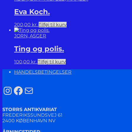
Eva Koch.
200,00
kr.
Tilføj til kurv
JORN, ASGER
Ting og polis.
100,00
kr.
Tilføj til kurv
HANDELSBETINGELSER
Instagram
Facebook
Mail
STORRS ANTIKVARIAT
FREDERIKSSUNDSVEJ 61
2400 KØBENHAVN NV
ÅBNINGSTIDER
: