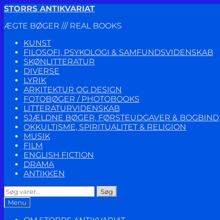
Spring
Spring
STORRS ANTIKVARIAT
til
til
ÆGTE BØGER /// REAL BOOKS
navigation
indhold
KUNST
FILOSOFI, PSYKOLOGI & SAMFUNDSVIDENSKAB
SKØNLITTERATUR
DIVERSE
LYRIK
ARKITEKTUR OG DESIGN
FOTOBØGER / PHOTOBOOKS
LITTERATURVIDENSKAB
SJÆLDNE BØGER, FØRSTEUDGAVER & BOGBIND
OKKULTISME, SPIRITUALITET & RELIGION
MUSIK
FILM
ENGLISH FICTION
DRAMA
ANTIKKEN
Søg
Søg
efter:
Menu