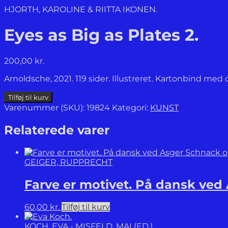
HJORTH, KAROLINE & RIITTA IKONEN.
Eyes as Big as Plates 2.
200,00
kr.
Arnoldsche, 2021. 119 sider. Illustreret. Kartonbind med
Eyes
Tilføj til kurv
as
Varenummer (SKU):
19824
Kategori:
KUNST
Big
as
Relaterede varer
Plates
2.
antal
GEIGER, RUPPRECHT
Farve er motivet. På dansk ved
60,00
kr.
Tilføj til kurv
KOCH, EVA - MISFELD, MAI (ED.)