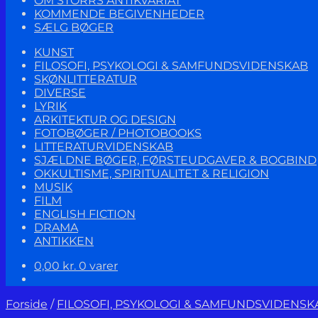
OM STORRS ANTIKVARIAT
KOMMENDE BEGIVENHEDER
SÆLG BØGER
KUNST
FILOSOFI, PSYKOLOGI & SAMFUNDSVIDENSKAB
SKØNLITTERATUR
DIVERSE
LYRIK
ARKITEKTUR OG DESIGN
FOTOBØGER / PHOTOBOOKS
LITTERATURVIDENSKAB
SJÆLDNE BØGER, FØRSTEUDGAVER & BOGBIND
OKKULTISME, SPIRITUALITET & RELIGION
MUSIK
FILM
ENGLISH FICTION
DRAMA
ANTIKKEN
0,00
kr.
0 varer
Forside
/
FILOSOFI, PSYKOLOGI & SAMFUNDSVIDENSK