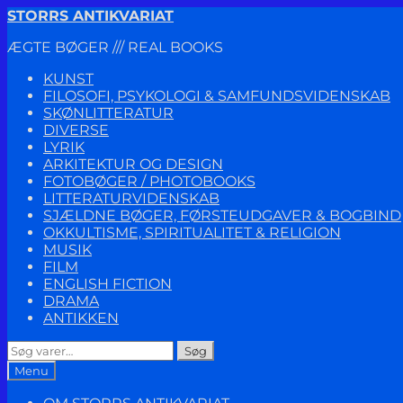
Spring
Spring
STORRS ANTIKVARIAT
til
til
ÆGTE BØGER /// REAL BOOKS
navigation
indhold
KUNST
FILOSOFI, PSYKOLOGI & SAMFUNDSVIDENSKAB
SKØNLITTERATUR
DIVERSE
LYRIK
ARKITEKTUR OG DESIGN
FOTOBØGER / PHOTOBOOKS
LITTERATURVIDENSKAB
SJÆLDNE BØGER, FØRSTEUDGAVER & BOGBIND
OKKULTISME, SPIRITUALITET & RELIGION
MUSIK
FILM
ENGLISH FICTION
DRAMA
ANTIKKEN
Søg
Søg
efter:
Menu