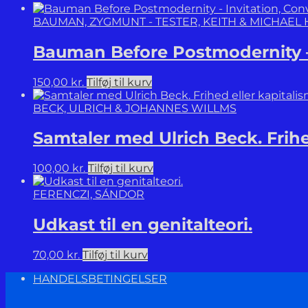
BAUMAN, ZYGMUNT - TESTER, KEITH & MICHAEL 
Bauman Before Postmodernity – 
150,00
kr.
Tilføj til kurv
BECK, ULRICH & JOHANNES WILLMS
Samtaler med Ulrich Beck. Frihe
100,00
kr.
Tilføj til kurv
FERENCZI, SÁNDOR
Udkast til en genitalteori.
70,00
kr.
Tilføj til kurv
HANDELSBETINGELSER