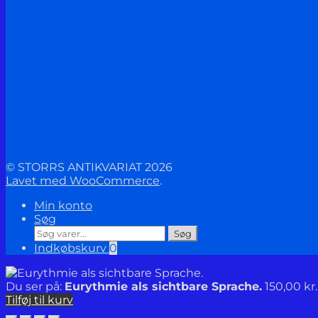
© STORRS ANTIKVARIAT 2026
Lavet med WooCommerce
.
Min konto
Søg
Søg
Søg
efter:
Indkøbskurv
0
Du ser på:
Eurythmie als sichtbare Sprache.
150,00
kr.
Tilføj til kurv