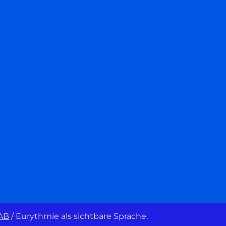
AB
/
Eurythmie als sichtbare Sprache.