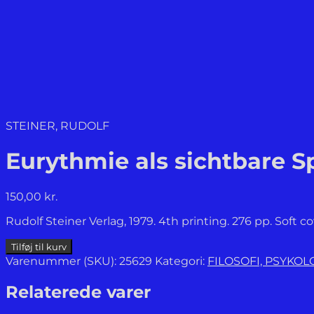
STEINER, RUDOLF
Eurythmie als sichtbare S
150,00
kr.
Rudolf Steiner Verlag, 1979. 4th printing. 276 pp. Soft c
Eurythmie
Tilføj til kurv
als
Varenummer (SKU):
25629
Kategori:
FILOSOFI, PSYKO
sichtbare
Sprache.
Relaterede varer
antal