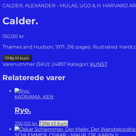
CALDER, ALEXANDER - MULAS, UGO & H. HARVARD 
Calder.
150,00
kr.
Thames and Hudson, 1971. 216 pages. Illustrated. Hardco
Calder.
Tilføj til kurv
antal
Varenummer (SKU):
24857
Kategori:
KUNST
Relaterede varer
KATAYAMA, KEN
Ryo.
250,00
kr.
Tilføj til kurv
SCHLEMMER, OSKAR - MAUR, DR. KARIN V.