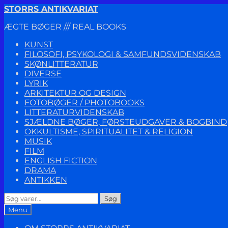
Spring
Spring
STORRS ANTIKVARIAT
til
til
ÆGTE BØGER /// REAL BOOKS
navigation
indhold
KUNST
FILOSOFI, PSYKOLOGI & SAMFUNDSVIDENSKAB
SKØNLITTERATUR
DIVERSE
LYRIK
ARKITEKTUR OG DESIGN
FOTOBØGER / PHOTOBOOKS
LITTERATURVIDENSKAB
SJÆLDNE BØGER, FØRSTEUDGAVER & BOGBIND
OKKULTISME, SPIRITUALITET & RELIGION
MUSIK
FILM
ENGLISH FICTION
DRAMA
ANTIKKEN
Søg
Søg
efter:
Menu