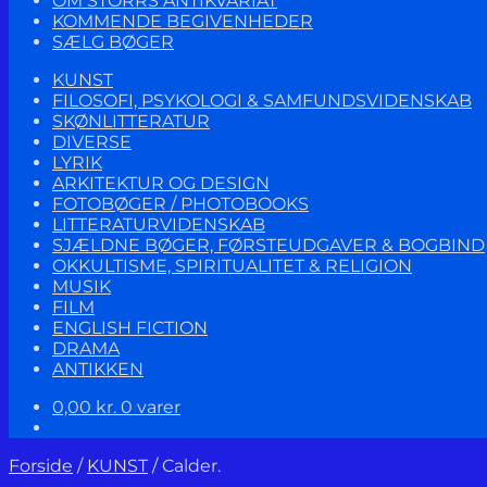
OM STORRS ANTIKVARIAT
KOMMENDE BEGIVENHEDER
SÆLG BØGER
KUNST
FILOSOFI, PSYKOLOGI & SAMFUNDSVIDENSKAB
SKØNLITTERATUR
DIVERSE
LYRIK
ARKITEKTUR OG DESIGN
FOTOBØGER / PHOTOBOOKS
LITTERATURVIDENSKAB
SJÆLDNE BØGER, FØRSTEUDGAVER & BOGBIND
OKKULTISME, SPIRITUALITET & RELIGION
MUSIK
FILM
ENGLISH FICTION
DRAMA
ANTIKKEN
0,00
kr.
0 varer
Forside
/
KUNST
/
Calder.