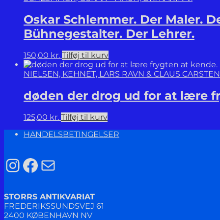
Oskar Schlemmer. Der Maler. Der
Bühnegestalter. Der Lehrer.
150,00
kr.
Tilføj til kurv
NIELSEN, KEHNET, LARS RAVN & CLAUS CARSTE
døden der drog ud for at lære f
125,00
kr.
Tilføj til kurv
HANDELSBETINGELSER
Instagram
Facebook
Mail
STORRS ANTIKVARIAT
FREDERIKSSUNDSVEJ 61
2400 KØBENHAVN NV