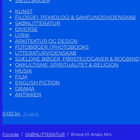
SÆLG BØGER
KUNST
FILOSOFI, PSYKOLOGI & SAMFUNDSVIDENSKAB
SKØNLITTERATUR
DIVERSE
LYRIK
ARKITEKTUR OG DESIGN
FOTOBØGER / PHOTOBOOKS
LITTERATURVIDENSKAB
SJÆLDNE BØGER, FØRSTEUDGAVER & BOGBIND
OKKULTISME, SPIRITUALITET & RELIGION
MUSIK
FILM
ENGLISH FICTION
DRAMA
ANTIKKEN
0,00
kr.
0 varer
Forside
/
SKØNLITTERATUR
/
Breve til Anaïs Nin.