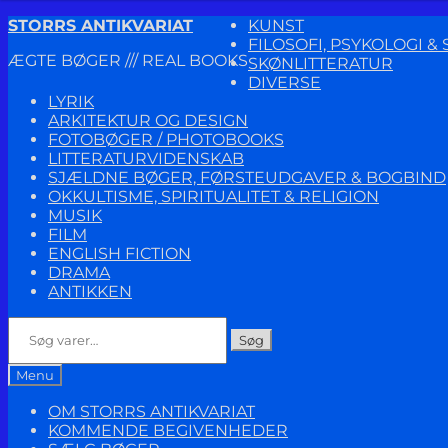
Spring
Spring
STORRS ANTIKVARIAT
KUNST
til
til
FILOSOFI, PSYKOLOGI 
ÆGTE BØGER /// REAL BOOKS
navigation
indhold
SKØNLITTERATUR
DIVERSE
LYRIK
ARKITEKTUR OG DESIGN
FOTOBØGER / PHOTOBOOKS
LITTERATURVIDENSKAB
SJÆLDNE BØGER, FØRSTEUDGAVER & BOGBIND
OKKULTISME, SPIRITUALITET & RELIGION
MUSIK
FILM
ENGLISH FICTION
DRAMA
ANTIKKEN
Søg
Søg
efter:
Menu
OM STORRS ANTIKVARIAT
KOMMENDE BEGIVENHEDER