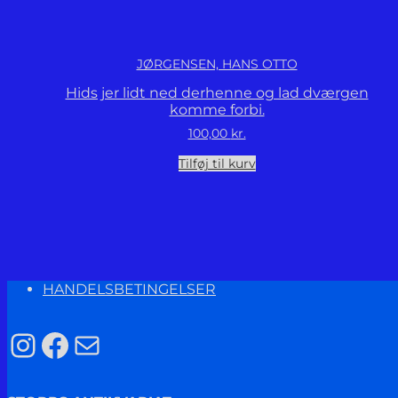
JØRGENSEN, HANS OTTO
Hids jer lidt ned derhenne og lad dværgen
komme forbi.
100,00
kr.
Tilføj til kurv
HANDELSBETINGELSER
Instagram
Facebook
Mail