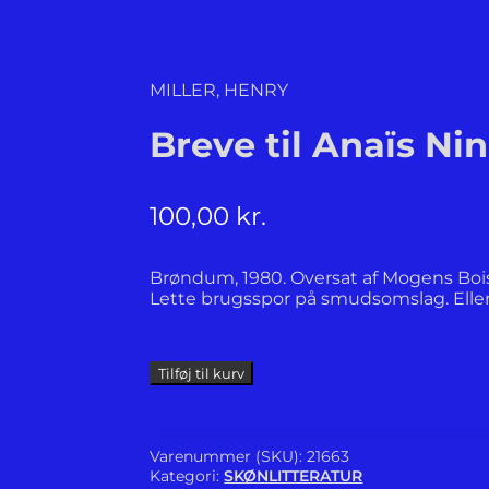
MILLER, HENRY
Breve til Anaïs Nin
100,00
kr.
Brøndum, 1980. Oversat af Mogens Bois
Lette brugsspor på smudsomslag. Elle
Breve
Tilføj til kurv
til
Anaïs
Nin.
antal
Varenummer (SKU):
21663
Kategori:
SKØNLITTERATUR