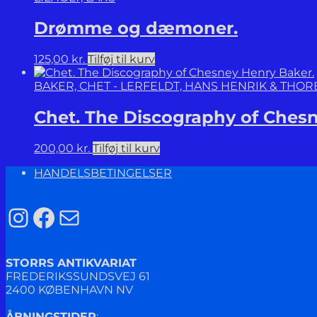
Drømme og dæmoner.
125,00
kr.
Tilføj til kurv
BAKER, CHET - LERFELDT, HANS HENRIK & THO
Chet. The Discography of Chesn
200,00
kr.
Tilføj til kurv
HANDELSBETINGELSER
Instagram
Facebook
Mail
STORRS ANTIKVARIAT
FREDERIKSSUNDSVEJ 61
2400 KØBENHAVN NV
ÅBNINGSTIDER
: