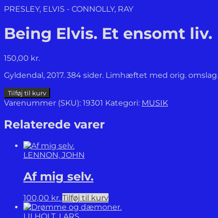
PRESLEY, ELVIS - CONNOLLY, RAY
Being Elvis. Et ensomt liv.
150,00
kr.
Gyldendal, 2017. 384 sider. Limhæftet med orig. omsl
Being
Tilføj til kurv
Elvis.
Varenummer (SKU):
19301
Kategori:
MUSIK
Et
ensomt
Relaterede varer
liv.
antal
LENNON, JOHN
Af mig selv.
100,00
kr.
Tilføj til kurv
LILHOLT, LARS