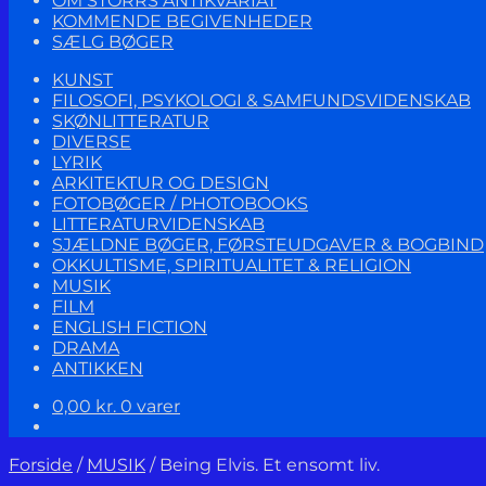
OM STORRS ANTIKVARIAT
KOMMENDE BEGIVENHEDER
SÆLG BØGER
KUNST
FILOSOFI, PSYKOLOGI & SAMFUNDSVIDENSKAB
SKØNLITTERATUR
DIVERSE
LYRIK
ARKITEKTUR OG DESIGN
FOTOBØGER / PHOTOBOOKS
LITTERATURVIDENSKAB
SJÆLDNE BØGER, FØRSTEUDGAVER & BOGBIND
OKKULTISME, SPIRITUALITET & RELIGION
MUSIK
FILM
ENGLISH FICTION
DRAMA
ANTIKKEN
0,00
kr.
0 varer
Forside
/
MUSIK
/
Being Elvis. Et ensomt liv.