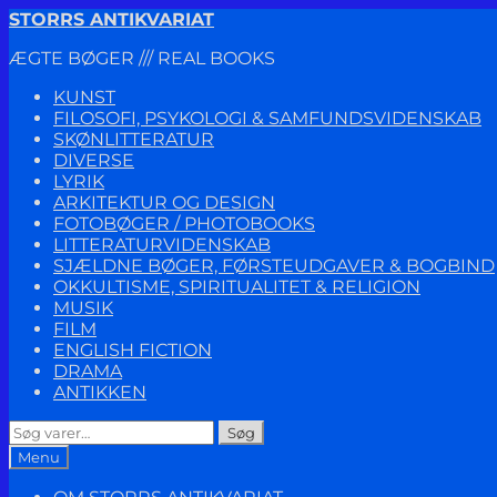
Spring
Spring
STORRS ANTIKVARIAT
til
til
ÆGTE BØGER /// REAL BOOKS
navigation
indhold
KUNST
FILOSOFI, PSYKOLOGI & SAMFUNDSVIDENSKAB
SKØNLITTERATUR
DIVERSE
LYRIK
ARKITEKTUR OG DESIGN
FOTOBØGER / PHOTOBOOKS
LITTERATURVIDENSKAB
SJÆLDNE BØGER, FØRSTEUDGAVER & BOGBIND
OKKULTISME, SPIRITUALITET & RELIGION
MUSIK
FILM
ENGLISH FICTION
DRAMA
ANTIKKEN
Søg
Søg
efter:
Menu