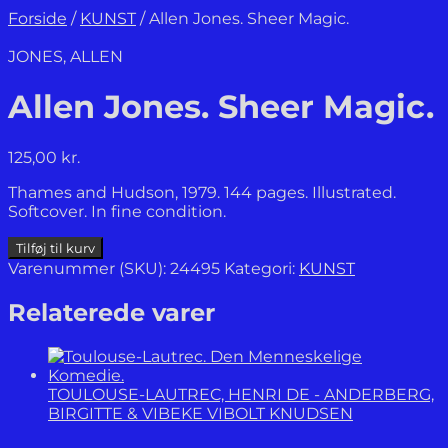
Forside
/
KUNST
/
Allen Jones. Sheer Magic.
JONES, ALLEN
Allen Jones. Sheer Magic.
125,00
kr.
Thames and Hudson, 1979. 144 pages. Illustrated.
Softcover. In fine condition.
Allen
Tilføj til kurv
Jones.
Varenummer (SKU):
24495
Kategori:
KUNST
Sheer
Magic.
Relaterede varer
antal
TOULOUSE-LAUTREC, HENRI DE - ANDERBERG,
BIRGITTE & VIBEKE VIBOLT KNUDSEN