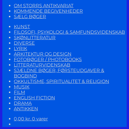
OM STORRS ANTIKVARIAT
KOMMENDE BEGIVENHEDER
SÆLG BØGER
KUNST
FILOSOFI, PSYKOLOGI & SAMFUNDSVIDENSKAB
SKØNLITTERATUR
DIVERSE
LYRIK
ARKITEKTUR OG DESIGN
FOTOBØGER / PHOTOBOOKS
LITTERATURVIDENSKAB
SJÆLDNE BØGER, FØRSTEUDGAVER &
BOGBIND
OKKULTISME, SPIRITUALITET & RELIGION
MUSIK
FILM
ENGLISH FICTION
DRAMA
ANTIKKEN
0,00
kr.
0 varer