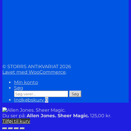
© STORRS ANTIKVARIAT 2026
Lavet med WooCommerce
.
Min konto
Søg
Søg
Søg
efter:
Indkøbskurv
0
Du ser på:
Allen Jones. Sheer Magic.
125,00
kr.
Tilføj til kurv