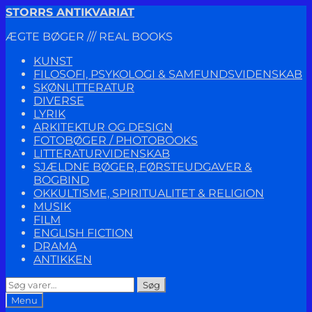
Spring
Spring
STORRS ANTIKVARIAT
til
til
ÆGTE BØGER /// REAL BOOKS
navigation
indhold
KUNST
FILOSOFI, PSYKOLOGI & SAMFUNDSVIDENSKAB
SKØNLITTERATUR
DIVERSE
LYRIK
ARKITEKTUR OG DESIGN
FOTOBØGER / PHOTOBOOKS
LITTERATURVIDENSKAB
SJÆLDNE BØGER, FØRSTEUDGAVER &
BOGBIND
OKKULTISME, SPIRITUALITET & RELIGION
MUSIK
FILM
ENGLISH FICTION
DRAMA
ANTIKKEN
Søg
Søg
efter:
Menu