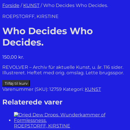
Forside
/
KUNST
/
Who Decides Who Decides.
ROEPSTORFF, KIRSTINE
Who Decides Who
Decides.
150,00
kr.
REVOLVER – Archiv für aktuelle Kunst, u. år. 116 sider.
Illustreret. Heftet med orig. omslag. Lette brugsspor.
Who
Tilføj til kurv
Decides
Varenummer (SKU):
12759
Kategori:
KUNST
Who
Decides.
Relaterede varer
antal
ROEPSTORFF, KIRSTINE