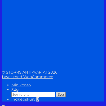
© STORRS ANTIKVARIAT 2026
Lavet med WooCommerce
.
Min konto
Søg
Søg
Søg
efter:
Indkøbskurv
0