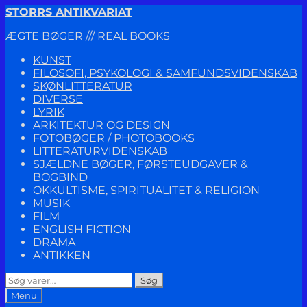
Spring
Spring
STORRS ANTIKVARIAT
til
til
ÆGTE BØGER /// REAL BOOKS
navigation
indhold
KUNST
FILOSOFI, PSYKOLOGI & SAMFUNDSVIDENSKAB
SKØNLITTERATUR
DIVERSE
LYRIK
ARKITEKTUR OG DESIGN
FOTOBØGER / PHOTOBOOKS
LITTERATURVIDENSKAB
SJÆLDNE BØGER, FØRSTEUDGAVER &
BOGBIND
OKKULTISME, SPIRITUALITET & RELIGION
MUSIK
FILM
ENGLISH FICTION
DRAMA
ANTIKKEN
Søg
Søg
efter:
Menu