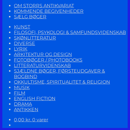
OM STORRS ANTIKVARIAT
KOMMENDE BEGIVENHEDER
SÆLG BØGER
KUNST
FILOSOFI, PSYKOLOGI & SAMFUNDSVIDENSKAB
SKØNLITTERATUR
DIVERSE
LYRIK
ARKITEKTUR OG DESIGN
FOTOBØGER / PHOTOBOOKS
LITTERATURVIDENSKAB
SJÆLDNE BØGER, FØRSTEUDGAVER &
BOGBIND
OKKULTISME, SPIRITUALITET & RELIGION
MUSIK
FILM
ENGLISH FICTION
DRAMA
ANTIKKEN
0,00
kr.
0 varer