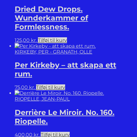
Dried Dew Drops.
Wunderkammer of
Formlessness.
125,00
kr.
Tilføj til kurv
KIRKEBY, PER - GRANATH, OLLE
Per Kirkeby – att skapa ett
rum.
75,00
kr.
Tilføj til kurv
RIOPELLE, JEAN-PAUL
Derrière Le Miroir. No. 160.
Riopelle.
400,00
kr.
Tilføj til kurv