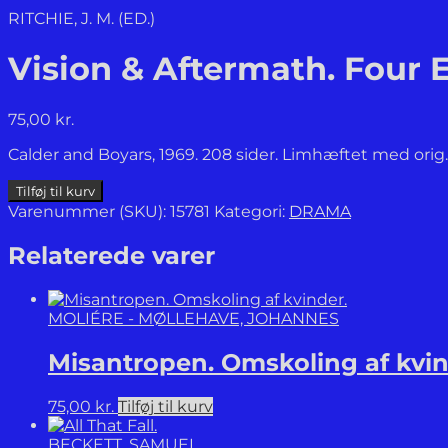
RITCHIE, J. M. (ED.)
Vision & Aftermath. Four 
75,00
kr.
Calder and Boyars, 1969. 208 sider. Limhæftet med orig.
Vision
Tilføj til kurv
&
Varenummer (SKU):
15781
Kategori:
DRAMA
Aftermath.
Four
Relaterede varer
Expressionist
War
Plays.
MOLIÉRE - MØLLEHAVE, JOHANNES
antal
Misantropen. Omskoling af kvin
75,00
kr.
Tilføj til kurv
BECKETT, SAMUEL