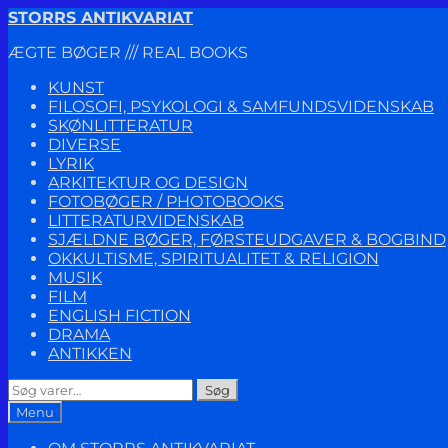
Spring
Spring
STORRS ANTIKVARIAT
til
til
ÆGTE BØGER /// REAL BOOKS
navigation
indhold
KUNST
FILOSOFI, PSYKOLOGI & SAMFUNDSVIDENSKAB
SKØNLITTERATUR
DIVERSE
LYRIK
ARKITEKTUR OG DESIGN
FOTOBØGER / PHOTOBOOKS
LITTERATURVIDENSKAB
SJÆLDNE BØGER, FØRSTEUDGAVER & BOGBIND
OKKULTISME, SPIRITUALITET & RELIGION
MUSIK
FILM
ENGLISH FICTION
DRAMA
ANTIKKEN
Søg
Søg
efter:
Menu