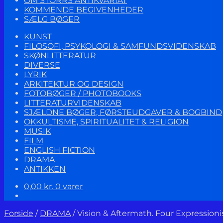
OM STORRS ANTIKVARIAT
KOMMENDE BEGIVENHEDER
SÆLG BØGER
KUNST
FILOSOFI, PSYKOLOGI & SAMFUNDSVIDENSKAB
SKØNLITTERATUR
DIVERSE
LYRIK
ARKITEKTUR OG DESIGN
FOTOBØGER / PHOTOBOOKS
LITTERATURVIDENSKAB
SJÆLDNE BØGER, FØRSTEUDGAVER & BOGBIND
OKKULTISME, SPIRITUALITET & RELIGION
MUSIK
FILM
ENGLISH FICTION
DRAMA
ANTIKKEN
0,00
kr.
0 varer
Forside
/
DRAMA
/
Vision & Aftermath. Four Expressioni