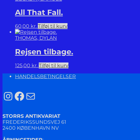
All That Fall.
60,00
kr.
Tilføj til kurv
THOMAS, DYLAN
Rejsen tilbage.
125,00
kr.
Tilføj til kurv
HANDELSBETINGELSER
Instagram
Facebook
Mail
STORRS ANTIKVARIAT
FREDERIKSSUNDSVEJ 61
2400 KØBENHAVN NV
ÅBNINGSTIDER
: