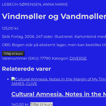
LEBECH-SØRENSEN, ANNA MARIE
Vindmøller og Vandmøller
125,00
kr.
Skib Forlag, 2006. 247 sider. Illustreret. Kartonbind m
OBS: Bogen står på eksternt lager, men kan bestilles ti
Vindmøller
Tilføj til kurv
og
Varenummer (SKU):
17790
Kategori:
DIVERSE
Vandmøller
i
Relaterede varer
Danmark.
Bind
3.
JAMES, CLIVE
antal
Cultural Amnesia. Notes in the 
140,00
kr.
Tilføj til kurv