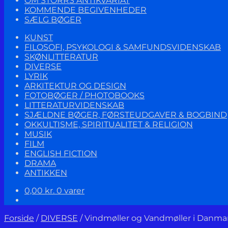
OM STORRS ANTIKVARIAT
KOMMENDE BEGIVENHEDER
SÆLG BØGER
KUNST
FILOSOFI, PSYKOLOGI & SAMFUNDSVIDENSKAB
SKØNLITTERATUR
DIVERSE
LYRIK
ARKITEKTUR OG DESIGN
FOTOBØGER / PHOTOBOOKS
LITTERATURVIDENSKAB
SJÆLDNE BØGER, FØRSTEUDGAVER & BOGBIND
OKKULTISME, SPIRITUALITET & RELIGION
MUSIK
FILM
ENGLISH FICTION
DRAMA
ANTIKKEN
0,00
kr.
0 varer
Forside
/
DIVERSE
/
Vindmøller og Vandmøller i Danmar