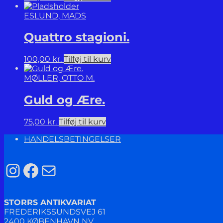
ESLUND, MADS
Quattro stagioni.
100,00
kr.
Tilføj til kurv
MØLLER, OTTO M.
Guld og Ære.
75,00
kr.
Tilføj til kurv
HANDELSBETINGELSER
Instagram
Facebook
Mail
STORRS ANTIKVARIAT
FREDERIKSSUNDSVEJ 61
2400 KØBENHAVN NV