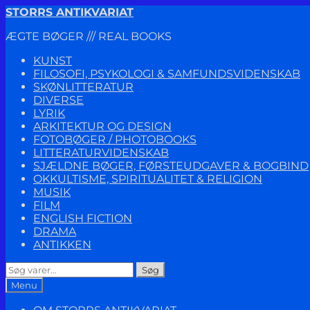
Spring
Spring
STORRS ANTIKVARIAT
til
til
ÆGTE BØGER /// REAL BOOKS
navigation
indhold
KUNST
FILOSOFI, PSYKOLOGI & SAMFUNDSVIDENSKAB
SKØNLITTERATUR
DIVERSE
LYRIK
ARKITEKTUR OG DESIGN
FOTOBØGER / PHOTOBOOKS
LITTERATURVIDENSKAB
SJÆLDNE BØGER, FØRSTEUDGAVER & BOGBIND
OKKULTISME, SPIRITUALITET & RELIGION
MUSIK
FILM
ENGLISH FICTION
DRAMA
ANTIKKEN
Søg
Søg
efter:
Menu