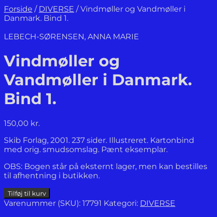
Forside
/
DIVERSE
/
Vindmøller og Vandmøller i
Danmark. Bind 1.
LEBECH-SØRENSEN, ANNA MARIE
Vindmøller og
Vandmøller i Danmark.
Bind 1.
150,00
kr.
Skib Forlag, 2001. 237 sider. Illustreret. Kartonbind
med orig. smudsomslag. Pænt eksemplar.
OBS: Bogen står på eksternt lager, men kan bestilles
til afhentning i butikken.
Vindmøller
Tilføj til kurv
og
Varenummer (SKU):
17791
Kategori:
DIVERSE
Vandmøller