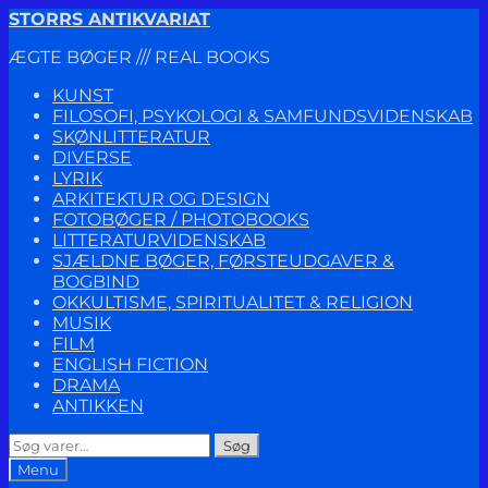
Spring
Spring
STORRS ANTIKVARIAT
til
til
ÆGTE BØGER /// REAL BOOKS
navigation
indhold
KUNST
FILOSOFI, PSYKOLOGI & SAMFUNDSVIDENSKAB
SKØNLITTERATUR
DIVERSE
LYRIK
ARKITEKTUR OG DESIGN
FOTOBØGER / PHOTOBOOKS
LITTERATURVIDENSKAB
SJÆLDNE BØGER, FØRSTEUDGAVER &
BOGBIND
OKKULTISME, SPIRITUALITET & RELIGION
MUSIK
FILM
ENGLISH FICTION
DRAMA
ANTIKKEN
Søg
Søg
efter:
Menu