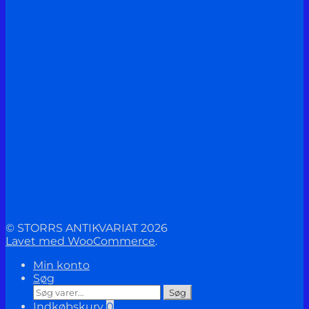
© STORRS ANTIKVARIAT 2026
Lavet med WooCommerce
.
Min konto
Søg
Søg
Søg
efter:
Indkøbskurv
0