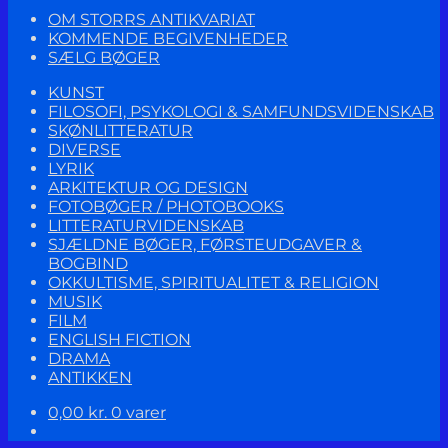
OM STORRS ANTIKVARIAT
KOMMENDE BEGIVENHEDER
SÆLG BØGER
KUNST
FILOSOFI, PSYKOLOGI & SAMFUNDSVIDENSKAB
SKØNLITTERATUR
DIVERSE
LYRIK
ARKITEKTUR OG DESIGN
FOTOBØGER / PHOTOBOOKS
LITTERATURVIDENSKAB
SJÆLDNE BØGER, FØRSTEUDGAVER &
BOGBIND
OKKULTISME, SPIRITUALITET & RELIGION
MUSIK
FILM
ENGLISH FICTION
DRAMA
ANTIKKEN
0,00
kr.
0 varer