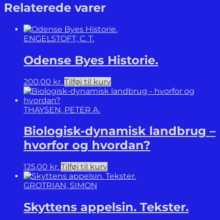
i
Relaterede varer
Danmark.
Bind
1.
ENGELSTOFT, C. T.
antal
Odense Byes Historie.
200,00
kr.
Tilføj til kurv
THAYSEN, PETER A.
Biologisk-dynamisk landbrug –
hvorfor og hvordan?
125,00
kr.
Tilføj til kurv
GROTRIAN, SIMON
Skyttens appelsin. Tekster.