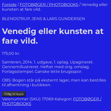
Forside
/
FOTOBØGER / PHOTOBOOKS
/
Venedig eller
kunsten at fare vild.
BLENDSTRUP, JENS & LARS GUNDERSEN
Venedig eller kunsten at
fare vild.
175,00
kr.
Samleren, 2014. 1. udgave, 1. oplag. Upagineret.
Gennemillustreret. Heftet med orig. omslag.
Forlagsstempel. Ganske lette brugsspor.
OBS: Bogen står på eksternt lager, men kan bestilles
til afhentning i butikken.
Venedig
Tilføj til kurv
eller
Varenummer (SKU):
17069
Kategori:
FOTOBØGER /
kunsten
PHOTOBOOKS
at