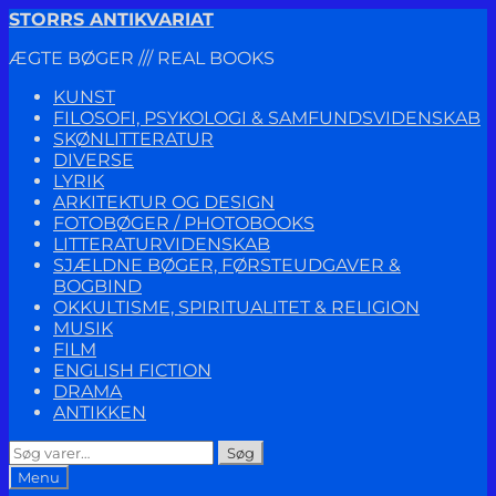
Spring
Spring
STORRS ANTIKVARIAT
til
til
ÆGTE BØGER /// REAL BOOKS
navigation
indhold
KUNST
FILOSOFI, PSYKOLOGI & SAMFUNDSVIDENSKAB
SKØNLITTERATUR
DIVERSE
LYRIK
ARKITEKTUR OG DESIGN
FOTOBØGER / PHOTOBOOKS
LITTERATURVIDENSKAB
SJÆLDNE BØGER, FØRSTEUDGAVER &
BOGBIND
OKKULTISME, SPIRITUALITET & RELIGION
MUSIK
FILM
ENGLISH FICTION
DRAMA
ANTIKKEN
Søg
Søg
efter:
Menu