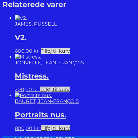
fare
Relaterede varer
vild.
antal
JAMES, RUSSELL
V2.
600,00
kr.
Tilføj til kurv
JONVELLE, JEAN-FRANÇOIS
Mistress.
200,00
kr.
Tilføj til kurv
BAURET, JEAN-FRANÇOIS
Portraits nus.
800,00
kr.
Tilføj til kurv