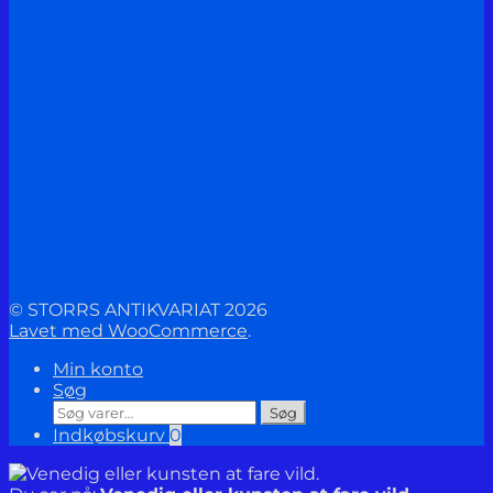
© STORRS ANTIKVARIAT 2026
Lavet med WooCommerce
.
Min konto
Søg
Søg
Søg
efter:
Indkøbskurv
0