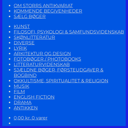
OM STORRS ANTIKVARIAT
KOMMENDE BEGIVENHEDER
SÆLG BØGER
KUNST
FILOSOFI, PSYKOLOGI & SAMFUNDSVIDENSKAB
SKØNLITTERATUR
DIVERSE
LYRIK
ARKITEKTUR OG DESIGN
FOTOBØGER / PHOTOBOOKS
LITTERATURVIDENSKAB
SJÆLDNE BØGER, FØRSTEUDGAVER &
BOGBIND
OKKULTISME, SPIRITUALITET & RELIGION
MUSIK
FILM
ENGLISH FICTION
DRAMA
ANTIKKEN
0,00
kr.
0 varer