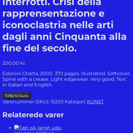
interrotti. Crisi della
rapprensentazione e
iconoclastria nelle arti
dagli anni Cinquanta alla
fine del secolo.
200,00
kr.
Edizioni Charta, 2000. 370 pages. Illustrated. Softcover.
Spine with a crease. Light edgewear. Very good. Text
in Italian and English.
Vanished
Tilføj til kurv
Paths.
Varenummer (SKU):
15203
Kategori:
KUNST
Crisis
of
Relaterede varer
Representation
and
Destruction