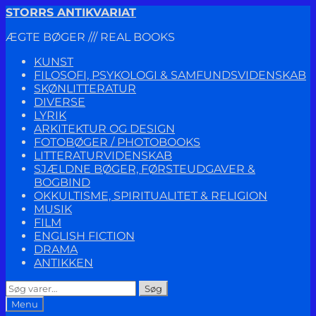
Spring
Spring
STORRS ANTIKVARIAT
til
til
ÆGTE BØGER /// REAL BOOKS
navigation
indhold
KUNST
FILOSOFI, PSYKOLOGI & SAMFUNDSVIDENSKAB
SKØNLITTERATUR
DIVERSE
LYRIK
ARKITEKTUR OG DESIGN
FOTOBØGER / PHOTOBOOKS
LITTERATURVIDENSKAB
SJÆLDNE BØGER, FØRSTEUDGAVER &
BOGBIND
OKKULTISME, SPIRITUALITET & RELIGION
MUSIK
FILM
ENGLISH FICTION
DRAMA
ANTIKKEN
Søg
Søg
efter:
Menu