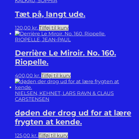
KALKAU, SOPHIA
in
the
Tæt på, langt ude.
Arts
from
the
120,00
kr.
Tilføj til kurv
1950s
to
RIOPELLE, JEAN-PAUL
the
End
Derrière Le Miroir. No. 160.
of
the
Riopelle.
Century.
/
400,00
kr.
Tilføj til kurv
Sentieri
interrotti.
Crisi
NIELSEN, KEHNET, LARS RAVN & CLAUS
della
CARSTENSEN
rapprensentazione
e
døden der drog ud for at lære
iconoclastria
nelle
frygten at kende.
arti
dagli
125,00
kr.
Tilføj til kurv
anni