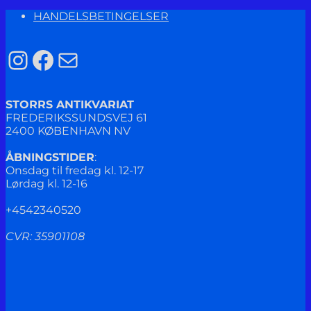
Cinquanta
HANDELSBETINGELSER
alla
fine
del
Instagram
Facebook
Mail
secolo.
antal
STORRS ANTIKVARIAT
FREDERIKSSUNDSVEJ 61
2400 KØBENHAVN NV
ÅBNINGSTIDER
:
Onsdag til fredag kl. 12-17
Lørdag kl. 12-16
+4542340520
CVR: 35901108