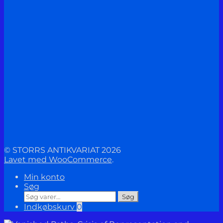
© STORRS ANTIKVARIAT 2026
Lavet med WooCommerce
.
Min konto
Søg
Søg
Søg
efter:
Indkøbskurv
0