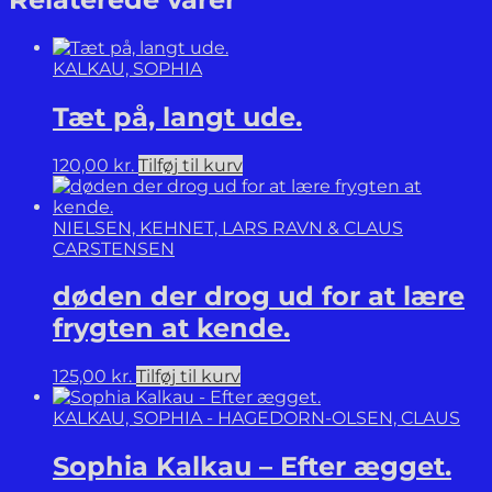
of
Théodore
Rousseau.
KALKAU, SOPHIA
antal
Tæt på, langt ude.
120,00
kr.
Tilføj til kurv
NIELSEN, KEHNET, LARS RAVN & CLAUS
CARSTENSEN
døden der drog ud for at lære
frygten at kende.
125,00
kr.
Tilføj til kurv
KALKAU, SOPHIA - HAGEDORN-OLSEN, CLAUS
Sophia Kalkau – Efter ægget.