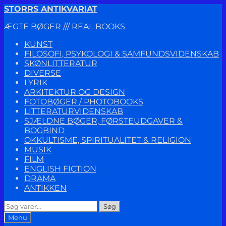
Spring
Spring
STORRS ANTIKVARIAT
til
til
ÆGTE BØGER /// REAL BOOKS
navigation
indhold
KUNST
FILOSOFI, PSYKOLOGI & SAMFUNDSVIDENSKAB
SKØNLITTERATUR
DIVERSE
LYRIK
ARKITEKTUR OG DESIGN
FOTOBØGER / PHOTOBOOKS
LITTERATURVIDENSKAB
SJÆLDNE BØGER, FØRSTEUDGAVER &
BOGBIND
OKKULTISME, SPIRITUALITET & RELIGION
MUSIK
FILM
ENGLISH FICTION
DRAMA
ANTIKKEN
Søg
Søg
efter:
Menu