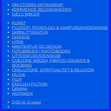
OM STORRS ANTIKVARIAT
KOMMENDE BEGIVENHEDER
SÆLG BØGER
KUNST
FILOSOFI, PSYKOLOGI & SAMFUNDSVIDENSKAB
SKØNLITTERATUR
DIVERSE
LYRIK
ARKITEKTUR OG DESIGN
FOTOBØGER / PHOTOBOOKS
LITTERATURVIDENSKAB
SJÆLDNE BØGER, FØRSTEUDGAVER &
BOGBIND
OKKULTISME, SPIRITUALITET & RELIGION
MUSIK
FILM
ENGLISH FICTION
DRAMA
ANTIKKEN
0,00
kr.
0 varer