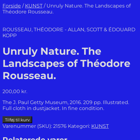
Forside
/
KUNST
/
Unruly Nature. The Landscapes of
Théodore Rousseau.
ROUSSEAU, THÉODORE - ALLAN, SCOTT & ÉDOUARD
KOPP
Unruly Nature. The
Landscapes of Théodore
Rousseau.
200,00
kr.
The J. Paul Getty Museum, 2016. 209 pp. Illustrated.
Full cloth in dustjacket. In fine condition.
Unruly
Tilføj til kurv
Nature.
Varenummer (SKU):
21576
Kategori:
KUNST
The
Landscapes
Relaterede varer