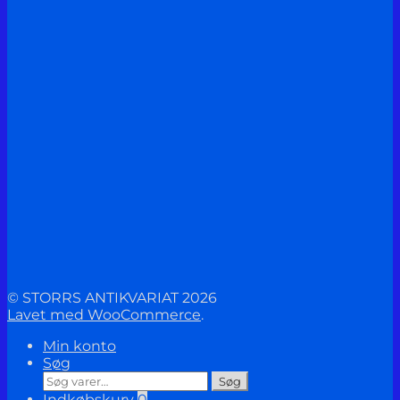
© STORRS ANTIKVARIAT 2026
Lavet med WooCommerce
.
Min konto
Søg
Søg
Søg
efter:
Indkøbskurv
0