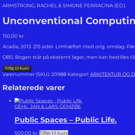
ARMSTRONG, RACHEL & SIMONE FERRACINA (ED.)
Unconventional Computing
150,00
kr.
Acadia, 2013. 215 sider. Limhæftet med orig. omslag. 
OBS: Bogen står på eksternt lager, men kan bestilles ti
Unconventional
Tilføj til kurv
Computing:
Varenummer (SKU):
20988
Kategori:
ARKITEKTUR OG 
Design
Methods
Relaterede varer
for
Adaptive
Architecture.
GEHL, JAN & LARS GEMZØE
antal
Public Spaces – Public Life.
500,00
kr.
Tilføj til kurv