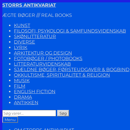
Spring
Spring
STORRS ANTIKVARIAT
til
til
ÆGTE BØGER /// REAL BOOKS
navigation
indhold
KUNST
FILOSOFI, PSYKOLOGI & SAMFUNDSVIDENSKAB
SKØNLITTERATUR
DIVERSE
LYRIK
ARKITEKTUR OG DESIGN
FOTOBØGER / PHOTOBOOKS
LITTERATURVIDENSKAB
SJÆLDNE BØGER, FØRSTEUDGAVER & BOGBIND
OKKULTISME, SPIRITUALITET & RELIGION
MUSIK
FILM
ENGLISH FICTION
DRAMA
ANTIKKEN
Søg
Søg
efter:
Menu