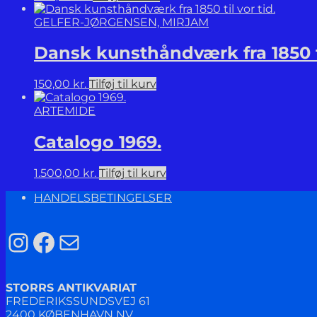
GELFER-JØRGENSEN, MIRJAM
Dansk kunsthåndværk fra 1850 ti
150,00
kr.
Tilføj til kurv
ARTEMIDE
Catalogo 1969.
1.500,00
kr.
Tilføj til kurv
HANDELSBETINGELSER
Instagram
Facebook
Mail
STORRS ANTIKVARIAT
FREDERIKSSUNDSVEJ 61
2400 KØBENHAVN NV