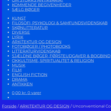
OM STORRS ANTIKVARIAT
KOMMENDE BEGIVENHEDER
SÆLG BØGER
KUNST
FILOSOFI, PSYKOLOGI & SAMFUNDSVIDENSKAB
SKØNLITTERATUR
DIVERSE
LYRIK
ARKITEKTUR OG DESIGN
FOTOBØGER / PHOTOBOOKS
LITTERATURVIDENSKAB
SJÆLDNE BØGER, FØRSTEUDGAVER & BOGBIND
OKKULTISME, SPIRITUALITET & RELIGION
MUSIK
FILM
ENGLISH FICTION
DRAMA
ANTIKKEN
0,00
kr.
0 varer
Forside
/
ARKITEKTUR OG DESIGN
/
Unconventional Com